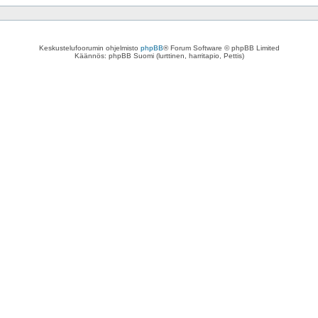
Keskustelufoorumin ohjelmisto
phpBB
® Forum Software © phpBB Limited
Käännös: phpBB Suomi (lurttinen, harritapio, Pettis)