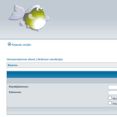
Kirjaudu sisään
Vastaamattomat aiheet
|
Aktiiviset viestiketjut
Etusivu
Käyttäjätunnus:
Salasana:
Mui
Pii