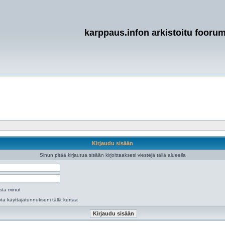
karppaus.infon arkistoitu foorum
Kirjaudu sisään
Sinun pitää kirjautua sisään kirjoittaaksesi viestejä tällä alueella
sta minut
lota käyttäjätunnukseni tällä kertaa