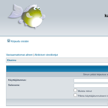
k
Kirjaudu sisään
Vastaamattomat aiheet
|
Aktiiviset viestiketjut
Etusivu
Sinun pitää kirjautua si
Käyttäjätunnus:
Salasana:
Muista minut
Piilota käyttäjätunnukseni t