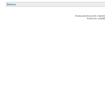
Etusivu
Keskustelufoorumin ohjelm
Käännös: phpBB S