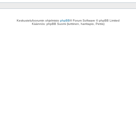
Keskustelufoorumin ohjelmisto
phpBB
® Forum Software © phpBB Limited
Käännös: phpBB Suomi (lurttinen, harritapio, Pettis)