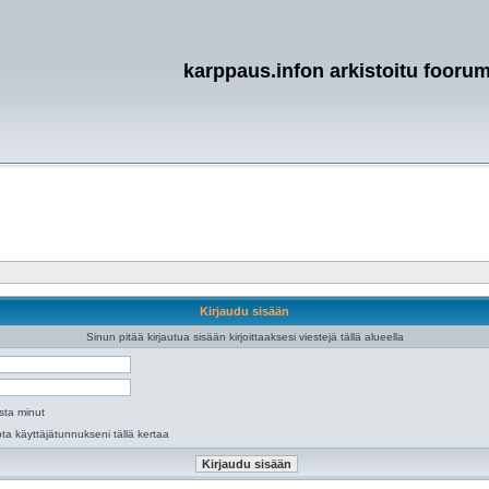
karppaus.infon arkistoitu foorum
Kirjaudu sisään
Sinun pitää kirjautua sisään kirjoittaaksesi viestejä tällä alueella
sta minut
lota käyttäjätunnukseni tällä kertaa