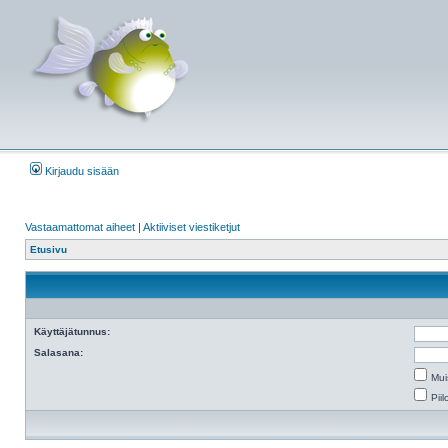
Kirjaudu sisään
Vastaamattomat aiheet
|
Aktiiviset viestiketjut
Etusivu
Käyttäjätunnus:
Salasana:
Mui
Pii