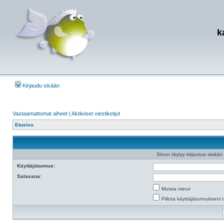
k
Kirjaudu sisään
Vastaamattomat aiheet
|
Aktiiviset viestiketjut
Etusivu
Sinun täytyy kirjautua sisään e
Käyttäjätunnus:
Salasana:
Muista minut
Piilota käyttäjätunnukseni t