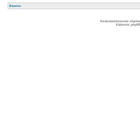
Etusivu
Keskustelufoorumin ohjelm
Käännös: phpBB S