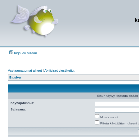
k
Kirjaudu sisään
Vastaamattomat aiheet
|
Aktiiviset viestiketjut
Etusivu
Sinun täytyy kirjautua sisään e
Käyttäjätunnus:
Salasana:
Muista minut
Piilota käyttäjätunnukseni t