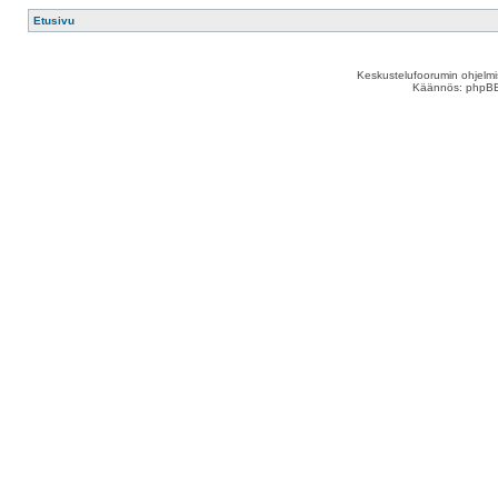
Etusivu
Keskustelufoorumin ohjelm
Käännös: phpBB S