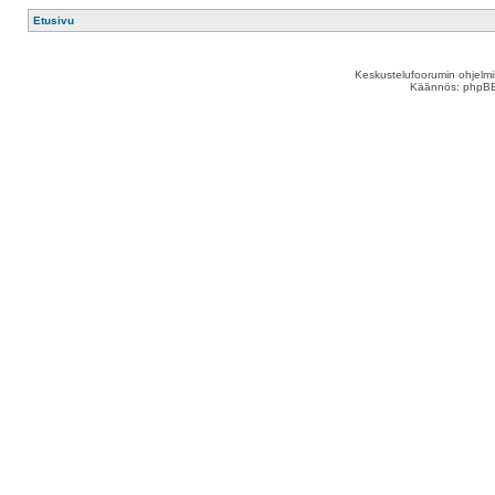
Etusivu
Keskustelufoorumin ohjelm
Käännös: phpBB S