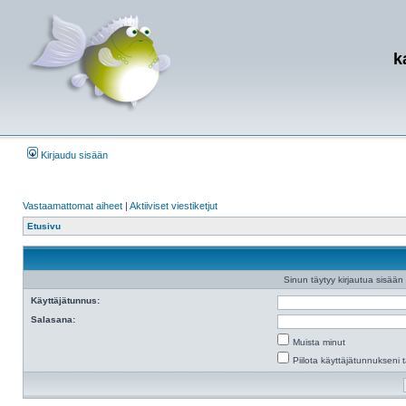
k
Kirjaudu sisään
Vastaamattomat aiheet
|
Aktiiviset viestiketjut
Etusivu
Sinun täytyy kirjautua sisään e
Käyttäjätunnus:
Salasana:
Muista minut
Piilota käyttäjätunnukseni t