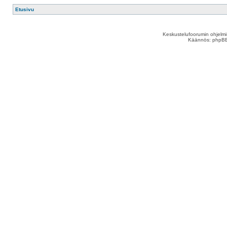
Etusivu
Keskustelufoorumin ohjelm
Käännös: phpBB S