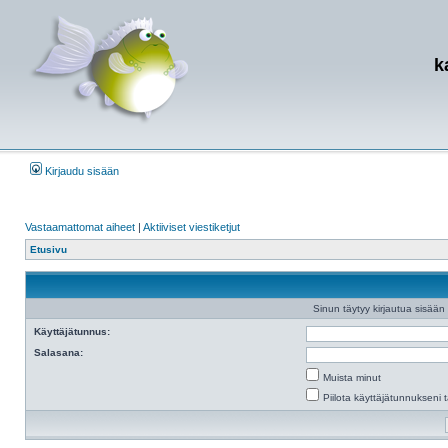
k
Kirjaudu sisään
Vastaamattomat aiheet
|
Aktiiviset viestiketjut
Etusivu
Sinun täytyy kirjautua sisään e
Käyttäjätunnus:
Salasana:
Muista minut
Piilota käyttäjätunnukseni t