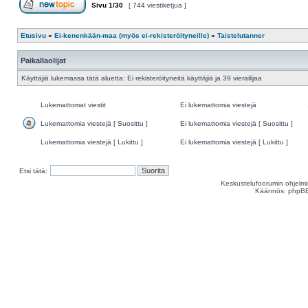
Sivu
1
/
30
[ 744 viestiketjua ]
Aloita uusi ketju
Etusivu
»
Ei-kenenkään-maa (myös ei-rekisteröityneille)
»
Taistelutanner
Paikallaolijat
Käyttäjiä lukemassa tätä aluetta: Ei rekisteröityneitä käyttäjiä ja 39 vierailijaa
Lukemattomat viestit
Ei lukemattomia viestejä
Lukemattomat
Ei
viestit
lukemattomia
Lukemattomia viestejä [ Suosittu ]
Ei lukemattomia viestejä [ Suosittu ]
viestejä
Lukemattomia
Ei
viestejä
lukemattomia
Lukemattomia viestejä [ Lukittu ]
Ei lukemattomia viestejä [ Lukittu ]
[
viestejä
Lukemattomia
Ei
Suosittu
[
viestejä
lukemattomia
]
Suosittu
[
viestejä
Etsi tätä:
]
Lukittu
[
]
Lukittu
Keskustelufoorumin ohjelm
]
Käännös: phpBB S