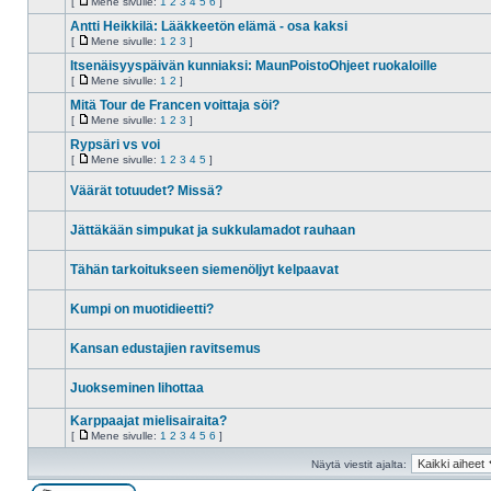
[
Mene sivulle:
1
2
3
4
5
6
]
Ei
Mene
lukemattomia
sivulle
Antti Heikkilä: Lääkkeetön elämä - osa kaksi
viestejä
[
Mene sivulle:
1
2
3
]
Ei
Mene
lukemattomia
sivulle
Itsenäisyyspäivän kunniaksi: MaunPoistoOhjeet ruokaloille
viestejä
[
Mene sivulle:
1
2
]
Ei
Mene
lukemattomia
sivulle
Mitä Tour de Francen voittaja söi?
viestejä
[
Mene sivulle:
1
2
3
]
Ei
Mene
lukemattomia
sivulle
Rypsäri vs voi
viestejä
[
Mene sivulle:
1
2
3
4
5
]
Ei
Mene
lukemattomia
sivulle
Väärät totuudet? Missä?
viestejä
Ei
lukemattomia
Jättäkään simpukat ja sukkulamadot rauhaan
viestejä
Ei
lukemattomia
Tähän tarkoitukseen siemenöljyt kelpaavat
viestejä
Ei
lukemattomia
Kumpi on muotidieetti?
viestejä
Ei
lukemattomia
Kansan edustajien ravitsemus
viestejä
Ei
lukemattomia
Juokseminen lihottaa
viestejä
Ei
lukemattomia
Karppaajat mielisairaita?
viestejä
[
Mene sivulle:
1
2
3
4
5
6
]
Ei
Mene
lukemattomia
sivulle
Näytä viestit ajalta:
viestejä