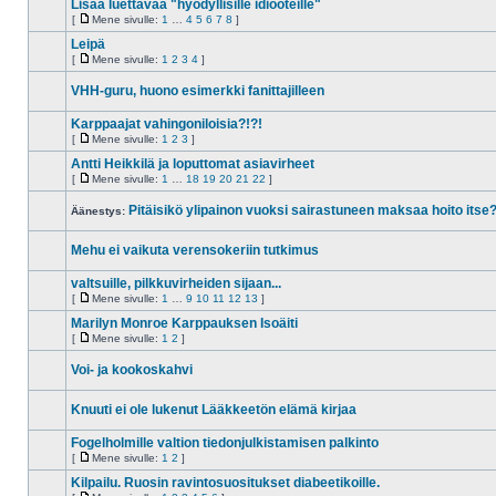
Lisää luettavaa "hyödyllisille idiooteille"
on
[
Mene sivulle:
1
…
4
5
6
7
8
]
lukittu.
Ei
Mene
Et
lukemattomia
sivulle
Leipä
voi
viestejä
vastata
[
Mene sivulle:
1
2
3
4
]
Ei
Mene
tai
lukemattomia
sivulle
muokata
VHH-guru, huono esimerkki fanittajilleen
viestejä
viestejäsi
Ei
lukemattomia
Karppaajat vahingoniloisia?!?!
viestejä
[
Mene sivulle:
1
2
3
]
Ei
Mene
lukemattomia
sivulle
Antti Heikkilä ja loputtomat asiavirheet
viestejä
[
Mene sivulle:
1
…
18
19
20
21
22
]
Ei
Mene
lukemattomia
sivulle
Pitäisikö ylipainon vuoksi sairastuneen maksaa hoito itse
viestejä
Äänestys:
Ei
lukemattomia
Mehu ei vaikuta verensokeriin tutkimus
viestejä
Ei
lukemattomia
valtsuille, pilkkuvirheiden sijaan...
viestejä
[
Mene sivulle:
1
…
9
10
11
12
13
]
Ei
Mene
lukemattomia
sivulle
Marilyn Monroe Karppauksen Isoäiti
viestejä
[
Mene sivulle:
1
2
]
Ei
Mene
lukemattomia
sivulle
Voi- ja kookoskahvi
viestejä
Ei
lukemattomia
Knuuti ei ole lukenut Lääkkeetön elämä kirjaa
viestejä
Ei
lukemattomia
Fogelholmille valtion tiedonjulkistamisen palkinto
viestejä
[
Mene sivulle:
1
2
]
Ei
Mene
lukemattomia
sivulle
Kilpailu. Ruosin ravintosuositukset diabeetikoille.
viestejä