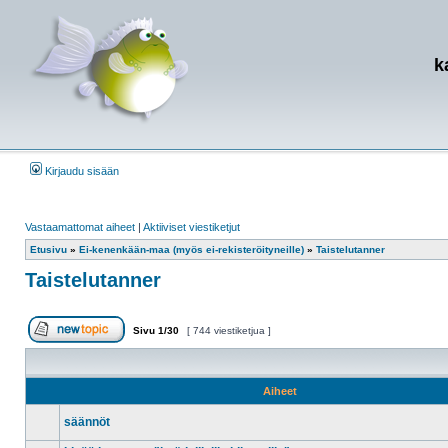
k
Kirjaudu sisään
Vastaamattomat aiheet
|
Aktiiviset viestiketjut
Etusivu
»
Ei-kenenkään-maa (myös ei-rekisteröityneille)
»
Taistelutanner
Taistelutanner
Sivu
1
/
30
[ 744 viestiketjua ]
Aloita uusi ketju
Aiheet
säännöt
Tämä
viestiketju