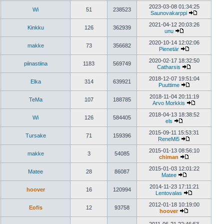
Näytä
uusin
2023-03-08 01:34:25
Wi
51
238523
viesti
Saunovakarppi
Näytä
uusin
2021-04-12 20:03:26
Kinkku
126
362939
viesti
unu
Näytä
uusin
2020-10-14 12:02:06
makke
73
356682
viesti
Pienetär
Näytä
uusin
2020-02-17 18:32:50
piinastiina
1183
569749
viesti
Catharsis
Näytä
uusin
2018-12-07 19:51:04
Elka
314
639921
viesti
Puuttime
Näytä
uusin
2018-11-04 20:11:19
TeMa
107
188785
viesti
Arvo Morkkis
Näytä
uusin
2018-04-13 18:38:52
Wi
126
584405
viesti
els
Näytä
uusin
2015-09-11 15:53:31
Tursake
71
159396
viesti
ReneMi5
Näytä
uusin
2015-01-13 08:56:10
makke
3
54085
viesti
chiman
Näytä
uusin
2015-01-03 12:01:22
Matee
28
86087
viesti
Matee
Näytä
uusin
2014-11-23 17:11:21
hoover
16
120994
viesti
Lentovalas
Näytä
uusin
2012-01-18 10:19:00
Eofis
12
93758
viesti
hoover
Näytä
uusin