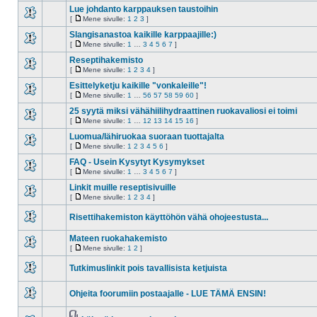
lukemattomia
sivulle
Lue johdanto karppauksen taustoihin
viestejä
[
Mene sivulle:
1
2
3
]
Ei
Mene
lukemattomia
sivulle
Slangisanastoa kaikille karppaajille:)
viestejä
[
Mene sivulle:
1
…
3
4
5
6
7
]
Ei
Mene
lukemattomia
sivulle
Reseptihakemisto
viestejä
[
Mene sivulle:
1
2
3
4
]
Ei
Mene
lukemattomia
sivulle
Esittelyketju kaikille "vonkaleille"!
viestejä
[
Mene sivulle:
1
…
56
57
58
59
60
]
Ei
Mene
lukemattomia
sivulle
25 syytä miksi vähähiilihydraattinen ruokavaliosi ei toimi
viestejä
[
Mene sivulle:
1
…
12
13
14
15
16
]
Ei
Mene
lukemattomia
sivulle
Luomua/lähiruokaa suoraan tuottajalta
viestejä
[
Mene sivulle:
1
2
3
4
5
6
]
Ei
Mene
lukemattomia
sivulle
FAQ - Usein Kysytyt Kysymykset
viestejä
[
Mene sivulle:
1
…
3
4
5
6
7
]
Ei
Mene
lukemattomia
sivulle
Linkit muille reseptisivuille
viestejä
[
Mene sivulle:
1
2
3
4
]
Ei
Mene
lukemattomia
sivulle
Risettihakemiston käyttöhön vähä ohojeestusta...
viestejä
Ei
lukemattomia
Mateen ruokahakemisto
viestejä
[
Mene sivulle:
1
2
]
Ei
Mene
lukemattomia
sivulle
Tutkimuslinkit pois tavallisista ketjuista
viestejä
Ei
lukemattomia
Ohjeita foorumiin postaajalle - LUE TÄMÄ ENSIN!
viestejä
Ei
lukemattomia