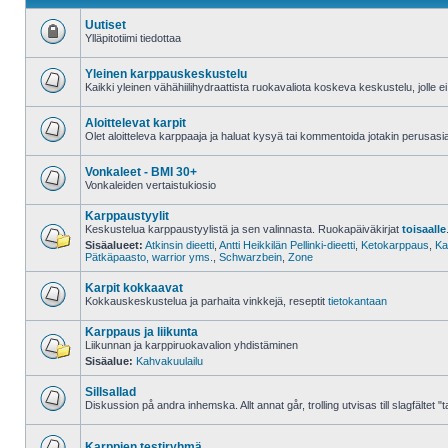
Uutiset
Ylläpitotiimi tiedottaa
Alue
on
lukittu
Yleinen karppauskeskustelu
Kaikki yleinen vähähiilihydraattista ruokavaliota koskeva keskustelu, jolle e
Ei
lukemattomia
viestejä
Aloittelevat karpit
Olet aloitteleva karppaaja ja haluat kysyä tai kommentoida jotakin perusasi
Ei
lukemattomia
viestejä
Vonkaleet - BMI 30+
Vonkaleiden vertaistukiosio
Ei
lukemattomia
Karppaustyylit
viestejä
Keskustelua karppaustyylistä ja sen valinnasta. Ruokapäiväkirjat
toisaalle
Sisäalueet:
Atkinsin dieetti
,
Antti Heikkilän Pellinki-dieetti
,
Ketokarppaus
,
Ka
Ei
Pätkäpaasto, warrior yms.
,
Schwarzbein
,
Zone
lukemattomia
viestejä
Karpit kokkaavat
Kokkauskeskustelua ja parhaita vinkkejä, reseptit
tietokantaan
Ei
lukemattomia
Karppaus ja liikunta
viestejä
Liikunnan ja karppiruokavalion yhdistäminen
Sisäalue:
Kahvakuulailu
Ei
lukemattomia
viestejä
Sillsallad
Diskussion på andra inhemska. Allt annat går, trolling utvisas till slagfältet "t
Ei
lukemattomia
viestejä
Karppien testiryhmä