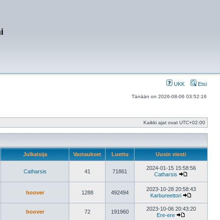
i
UKK
Etsi
Tänään on 2026-08-06 03:52:16
Kaikki ajat ovat
UTC+02:00
Julkaisija
Vastaukset
Luettu
Uusin viesti
2024-01-15 15:58:56
Catharsis
41
71861
Catharsis
Näytä
uusin
2023-10-28 20:58:43
viesti
hoover
1288
492494
Karbureettori
Näytä
uusin
2023-10-06 20:43:20
hoover
72
191960
viesti
Ere-ere