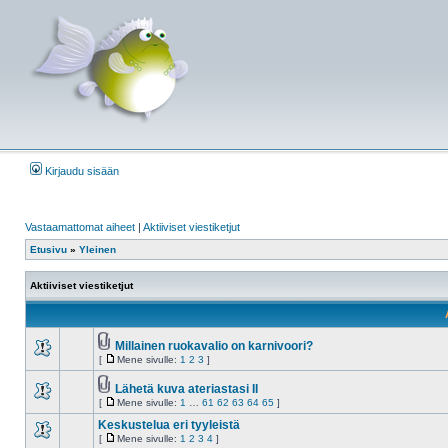
Kirjaudu sisään
Vastaamattomat aiheet
|
Aktiiviset viestiketjut
Etusivu
»
Yleinen
Aktiiviset viestiketjut
Millainen ruokavalio on karnivoori?
liitteet
[
Mene sivulle:
1
2
3
]
Ei
Mene
lukemattomia
sivulle
viestejä
Lähetä kuva ateriastasi II
liitteet
[
Mene sivulle:
1
…
61
62
63
64
65
]
Ei
Mene
lukemattomia
sivulle
Keskustelua eri tyyleistä
viestejä
[
Mene sivulle:
1
2
3
4
]
Ei
Mene