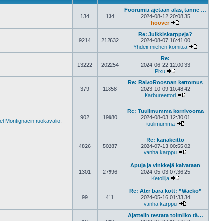
Foorumia ajetaan alas, tänne …
134
134
2024-08-12 20:08:35
hoover
Näytä uusin viest
Re: Julkkiskarppeja?
9214
212632
2024-08-07 16:41:00
Yhden miehen komitea
Näytä uus
Re:
13222
202254
2024-06-22 12:00:33
Pixu
Näytä uusin viesti
Re: RaivoRoosnan kertomus
379
11858
2023-10-09 10:48:42
Karbureettori
Näytä uusin vi
Re: Tuulimumma karnivooraa
902
19980
2024-08-03 12:30:01
el Montignacin ruokavalio
,
tuulimumma
Näytä uusin vie
Re: kanakeitto
4826
50287
2024-07-13 00:55:02
vanha karppu
Näytä uusin vi
Apuja ja vinkkejä kaivataan
1301
27996
2024-05-03 07:36:25
Ketoilija
Näytä uusin viest
Re: Äter bara kött: ”Wacko”
99
411
2024-05-16 01:33:34
vanha karppu
Näytä uusin vi
Ajattelin testata toimiiko tä…