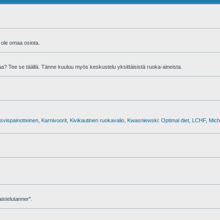
i ole omaa osiota.
aa? Tee se täällä. Tänne kuuluu myös keskustelu yksittäisistä ruoka-aineista.
.
svispainotteinen
,
Karnivoorit
,
Kivikautinen ruokavalio
,
Kwasniewski: Optimal diet
,
LCHF
,
Mich
aistelutanner".