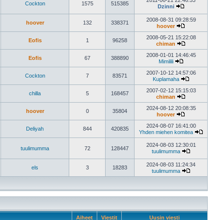
2011-06-21 22:46:53
Cockton
1575
515385
viesti
Dzinni
Näytä
uusin
2008-08-31 09:28:59
hoover
132
338371
viesti
hoover
Näytä
uusin
2008-05-21 15:22:08
Eofis
1
96258
viesti
chiman
Näytä
uusin
2008-01-01 14:46:45
Eofis
67
388890
viesti
Mimilili
Näytä
uusin
2007-10-12 14:57:06
Cockton
7
83571
viesti
Kuplamaha
Näytä
uusin
2007-02-12 15:15:03
chilla
5
168457
viesti
chiman
Näytä
uusin
2024-08-12 20:08:35
hoover
0
35804
viesti
hoover
Näytä
uusin
2024-08-07 16:41:00
Deliyah
844
420835
viesti
Yhden miehen komitea
Näytä
uusin
2024-08-03 12:30:01
tuulimumma
72
128447
viesti
tuulimumma
Näytä
uusin
2024-08-03 11:24:34
els
3
18283
viesti
tuulimumma
Näytä
uusin
viesti
Aiheet
Viestit
Uusin viesti