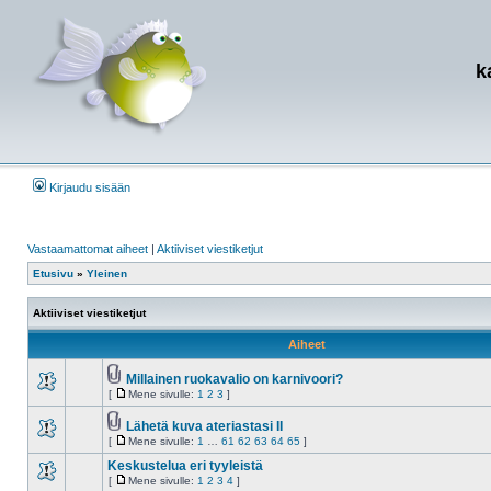
k
Kirjaudu sisään
Vastaamattomat aiheet
|
Aktiiviset viestiketjut
Etusivu
»
Yleinen
Aktiiviset viestiketjut
Aiheet
Millainen ruokavalio on karnivoori?
liitteet
[
Mene sivulle:
1
2
3
]
Ei
Mene
lukemattomia
sivulle
viestejä
Lähetä kuva ateriastasi II
liitteet
[
Mene sivulle:
1
…
61
62
63
64
65
]
Ei
Mene
lukemattomia
sivulle
Keskustelua eri tyyleistä
viestejä
[
Mene sivulle:
1
2
3
4
]
Ei
Mene