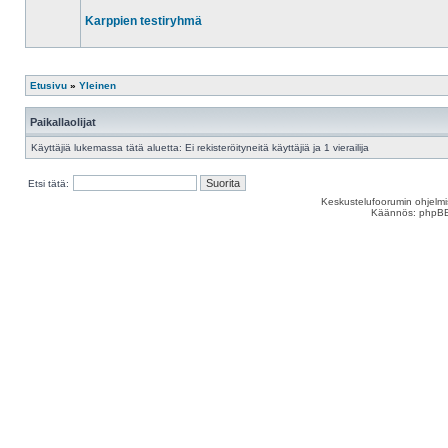
lukemattomia
viestejä
Karppien testiryhmä
Ei
lukemattomia
viestejä
Etusivu
»
Yleinen
Paikallaolijat
Käyttäjiä lukemassa tätä aluetta: Ei rekisteröityneitä käyttäjiä ja 1 vierailija
Etsi tätä:
Keskustelufoorumin ohjelm
Käännös: phpBB S