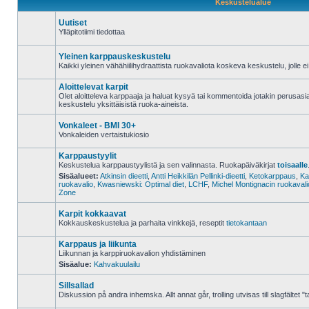
Keskustelualue
Uutiset
Ylläpitotiimi tiedottaa
Alue
on
lukittu
Yleinen karppauskeskustelu
Kaikki yleinen vähähiilihydraattista ruokavaliota koskeva keskustelu, jolle e
Ei
lukemattomia
Aloittelevat karpit
viestejä
Olet aloitteleva karppaaja ja haluat kysyä tai kommentoida jotakin perusas
keskustelu yksittäisistä ruoka-aineista.
Ei
lukemattomia
viestejä
Vonkaleet - BMI 30+
Vonkaleiden vertaistukiosio
Ei
lukemattomia
Karppaustyylit
viestejä
Keskustelua karppaustyylistä ja sen valinnasta. Ruokapäiväkirjat
toisaalle
Sisäalueet:
Atkinsin dieetti
,
Antti Heikkilän Pellinki-dieetti
,
Ketokarppaus
,
Ka
ruokavalio
,
Kwasniewski: Optimal diet
,
LCHF
,
Michel Montignacin ruokavali
Ei
Zone
lukemattomia
viestejä
Karpit kokkaavat
Kokkauskeskustelua ja parhaita vinkkejä, reseptit
tietokantaan
Ei
lukemattomia
Karppaus ja liikunta
viestejä
Liikunnan ja karppiruokavalion yhdistäminen
Sisäalue:
Kahvakuulailu
Ei
lukemattomia
viestejä
Sillsallad
Diskussion på andra inhemska. Allt annat går, trolling utvisas till slagfältet "t
Ei