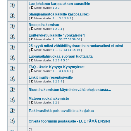
lukemattomia
sivulle
Lue johdanto karppauksen taustoihin
viestejä
[
Mene sivulle:
1
2
3
]
Ei
Mene
lukemattomia
sivulle
Slangisanastoa kaikille karppaajille:)
viestejä
[
Mene sivulle:
1
…
3
4
5
6
7
]
Ei
Mene
lukemattomia
sivulle
Reseptihakemisto
viestejä
[
Mene sivulle:
1
2
3
4
]
Ei
Mene
lukemattomia
sivulle
Esittelyketju kaikille "vonkaleille"!
viestejä
[
Mene sivulle:
1
…
56
57
58
59
60
]
Ei
Mene
lukemattomia
sivulle
25 syytä miksi vähähiilihydraattinen ruokavaliosi ei toimi
viestejä
[
Mene sivulle:
1
…
12
13
14
15
16
]
Ei
Mene
lukemattomia
sivulle
Luomua/lähiruokaa suoraan tuottajalta
viestejä
[
Mene sivulle:
1
2
3
4
5
6
]
Ei
Mene
lukemattomia
sivulle
FAQ - Usein Kysytyt Kysymykset
viestejä
[
Mene sivulle:
1
…
3
4
5
6
7
]
Ei
Mene
lukemattomia
sivulle
Linkit muille reseptisivuille
viestejä
[
Mene sivulle:
1
2
3
4
]
Ei
Mene
lukemattomia
sivulle
Risettihakemiston käyttöhön vähä ohojeestusta...
viestejä
Ei
lukemattomia
Mateen ruokahakemisto
viestejä
[
Mene sivulle:
1
2
]
Ei
Mene
lukemattomia
sivulle
Tutkimuslinkit pois tavallisista ketjuista
viestejä
Ei
lukemattomia
Ohjeita foorumiin postaajalle - LUE TÄMÄ ENSIN!
viestejä
Ei
lukemattomia