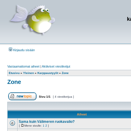
k
Kirjaudu sisään
Vastaamattomat aiheet
|
Aktiiviset viestiketjut
Etusivu
»
Yleinen
»
Karppaustyylit
»
Zone
Zone
Sivu
1
/
1
[ 4 viestiketjua ]
Aloita uusi ketju
Aiheet
Sama kuin Välimeren ruokavalio?
[
Mene sivulle:
1
2
]
Ei
Mene
lukemattomia