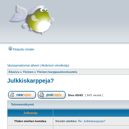
Kirjaudu sisään
Vastaamattomat aiheet
|
Aktiiviset viestiketjut
Etusivu
»
Yleinen
»
Yleinen karppauskeskustelu
Julkkiskarppeja?
Sivu
43
/
43
[ 845 viestiä ]
Aloita uusi ketju
Vastaa viestiin
Tulostusnäkymä
Julkaisija
Yhden miehen komitea
Viestin otsikko:
Re: Julkkiskarppeja?