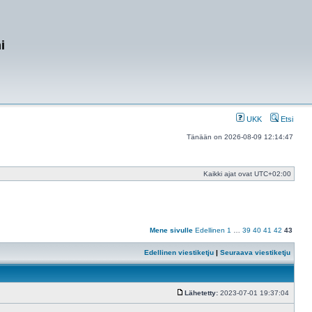
i
UKK
Etsi
Tänään on 2026-08-09 12:14:47
Kaikki ajat ovat
UTC+02:00
Mene sivulle
Edellinen
1
…
39
40
41
42
43
Edellinen viestiketju
|
Seuraava viestiketju
Lähetetty:
2023-07-01 19:37:04
Viesti