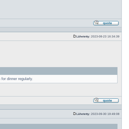
Vastaa
lainaam
Lähetetty:
2023-08-23 16:34:39
Viesti
or dinner regularly.
Vastaa
lainaam
Lähetetty:
2023-09-30 19:49:08
Viesti