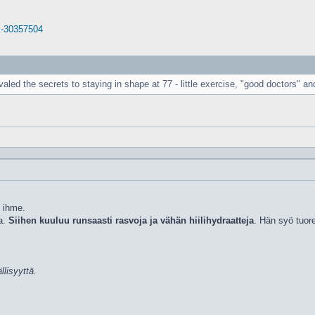
 s-30357504
led the secrets to staying in shape at 77 - little exercise, "good doctors" and
 ihme.
a.
Siihen kuuluu runsaasti rasvoja ja vähän hiilihydraatteja
. Hän syö tuor
llisyyttä.