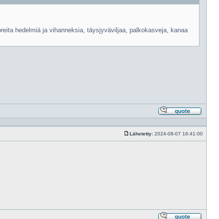
reita hedelmiä ja vihanneksia, täysjyväviljaa, palkokasveja, kanaa
Vastaa
lainaam
Lähetetty:
2024-08-07 16:41:00
Viesti