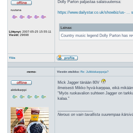
Dolly Parton paljastaa salaisuutensa:
Poissa
ruutana
https://www.dailystar.co.uk/showbiz/us- ...
Lainaa:
Liittynyt:
2007-05-25 15:55:11
Viestit:
29698
Country music legend Dolly Parton has reva
Ylös
Profiili
-nemo-
Viestin otsikko:
Re: Julkkiskarppeja?
Mick Jagger tänään 80V
Poissa
ilmeisesti Mikko hyvä-karppaa, eikä mikään
aktiivikarppi
"Myös ruokavalion suhteen Jagger on tarkk
kalaa."
_________________
Nerous on vain tavallista suurempaa kärsivä