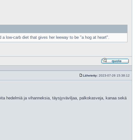
 a low-carb diet that gives her leeway to be "a hog at heart".
Vastaa
lainaam
Lähetetty:
2023-07-26 15:38:12
Viesti
eita hedelmiä ja vihanneksia, täysjyväviljaa, palkokasveja, kanaa sekä