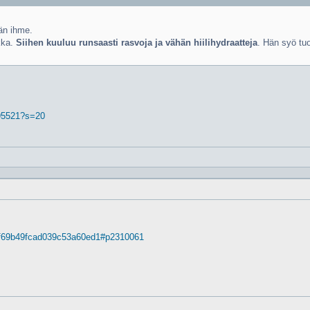
än ihme.
kka.
Siihen kuuluu runsaasti rasvoja ja vähän hiilihydraatteja
. Hän syö tuo
. 95521?s=20
ff69b49fcad039c53a60ed1#p2310061