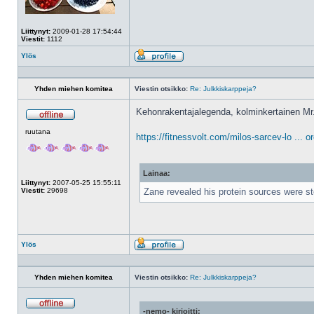
Liittynyt:
2009-01-28 17:54:44
Viestit:
1112
Ylös
Profiili
Yhden miehen komitea
Viestin otsikko:
Re: Julkkiskarppeja?
Kehonrakentajalegenda, kolminkertainen Mr. 
Poissa
ruutana
https://fitnessvolt.com/milos-sarcev-lo ... 
Lainaa:
Liittynyt:
2007-05-25 15:55:11
Viestit:
29698
Zane revealed his protein sources were ste
Ylös
Profiili
Yhden miehen komitea
Viestin otsikko:
Re: Julkkiskarppeja?
-nemo- kirjoitti:
Poissa