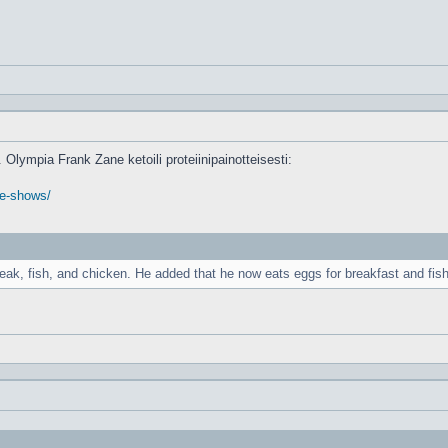
Olympia Frank Zane ketoili proteiinipainotteisesti:
ore-shows/
ak, fish, and chicken. He added that he now eats eggs for breakfast and fish f