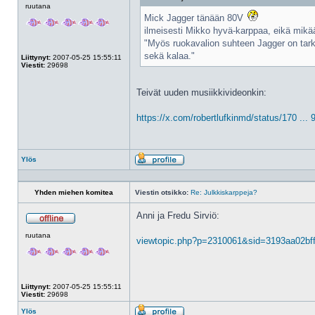
ruutana
Mick Jagger tänään 80V
ilmeisesti Mikko hyvä-karppaa, eikä mikä
"Myös ruokavalion suhteen Jagger on tar
sekä kalaa."
Liittynyt:
2007-05-25 15:55:11
Viestit:
29698
Teivät uuden musiikkivideonkin:
https://x.com/robertlufkinmd/status/170 ..
Ylös
Profiili
Yhden miehen komitea
Viestin otsikko:
Re: Julkkiskarppeja?
Anni ja Fredu Sirviö:
Poissa
ruutana
viewtopic.php?p=2310061&sid=3193aa02b
Liittynyt:
2007-05-25 15:55:11
Viestit:
29698
Ylös