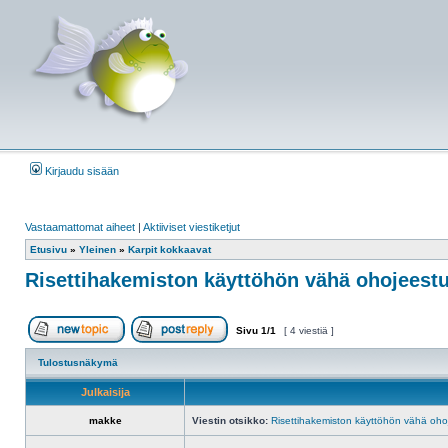
Kirjaudu sisään
Vastaamattomat aiheet
|
Aktiiviset viestiketjut
Etusivu
»
Yleinen
»
Karpit kokkaavat
Risettihakemiston käyttöhön vähä ohojeestus
Sivu
1
/
1
[ 4 viestiä ]
Aloita uusi ketju
Vastaa viestiin
Tulostusnäkymä
Julkaisija
makke
Viestin otsikko:
Risettihakemiston käyttöhön vähä ohoj