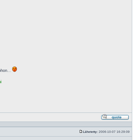
ohon...
i
Vastaa
lainaam
Lähetetty:
2006-10-07 16:29:09
Viesti