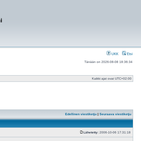
i
UKK
Etsi
Tänään on 2026-08-08 18:36:34
Kaikki ajat ovat
UTC+02:00
Edellinen viestiketju
|
Seuraava viestiketju
Lähetetty:
2006-10-06 17:31:18
Viesti