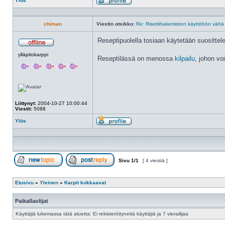
Ylös
Profiili
chiman
Viestin otsikko:
Re: Risettihakemiston käyttöhön vähä 
Reseptipuolella tosiaan käytetään suosittel
Poissa
ylläpitokarppi
Reseptilässä on menossa
kilpailu
, johon vo
Liittynyt:
2004-10-27 10:00:44
Viestit:
5088
Ylös
Profiili
Sivu
1
/
1
[ 4 viestiä ]
Aloita uusi ketju
Vastaa viestiin
Etusivu
»
Yleinen
»
Karpit kokkaavat
Paikallaolijat
Käyttäjiä lukemassa tätä aluetta: Ei rekisteröityneitä käyttäjiä ja 7 vierailijaa