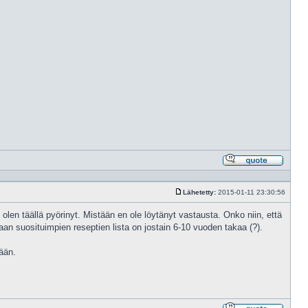
Vastaa
lainaam
Lähetetty:
2015-01-11 23:30:56
Viesti
olen täällä pyörinyt. Mistään en ole löytänyt vastausta. Onko niin, että
vaan suosituimpien reseptien lista on jostain 6-10 vuoden takaa (?).
tään.