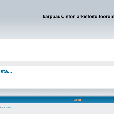
karppaus.infon arkistoitu foorum
ta...
Viesti
eestusta...