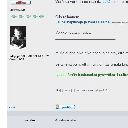
Vielä ku voiisitta ne mainita
täälä
tai sitte m
Poissa
aktiivikarppi
______________________________
Olis tälläänen:
Jauhelihapihvejä ja kaalisalaattia
On muuten toiseks
Voikko lisätä...
TJMV...
______________________________
Mulla ei riitä aika eikä enerkia selata, että m
Liittynyt:
2006-01-23 14:26:21
Viestit:
964
Sillä minä vain, että mulla on täs omaki le
Laitan tämän toistaiseksi pysyväksi. Luulta
_________________
-Rajuja vetoja jo vuoresta kuusyhyreksän
Ylös
Profiili
makke
Viestin otsikko: