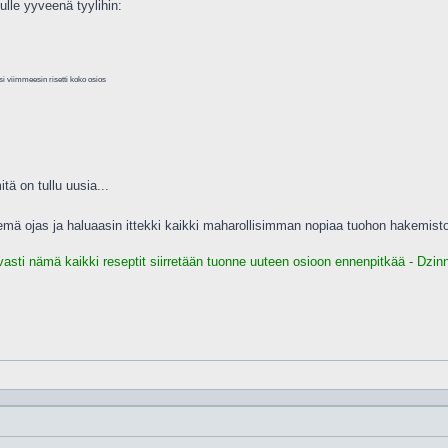
ulle yyveenä tyylihin:
i viimmeesin risetti koko osios
itä on tullu uusia...
hemä ojas ja haluaasin ittekki kaikki maharollisimman nopiaa tuohon hakemist
vasti nämä kaikki reseptit siirretään tuonne uuteen osioon ennenpitkää - Dzinn