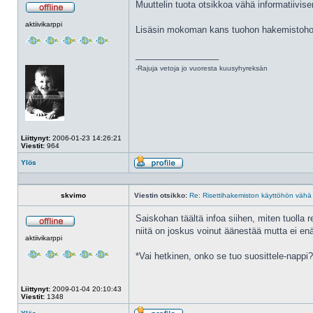
Muuttelin tuota otsikkoa vähä informatiivis
Poissa
aktiivikarppi
Lisäsin mokoman kans tuohon hakemistoho
_________________
-Rajuja vetoja jo vuoresta kuusyhyreksän
Liittynyt:
2006-01-23 14:26:21
Viestit:
964
Ylös
Profiili
skvimo
Viestin otsikko:
Re: Risettihakemiston käyttöhön vähä 
Saiskohan täältä infoa siihen, miten tuolla 
niitä on joskus voinut äänestää mutta ei enä
Poissa
aktiivikarppi
*Vai hetkinen, onko se tuo suosittele-nappi?
Liittynyt:
2009-01-04 20:10:43
Viestit:
1348