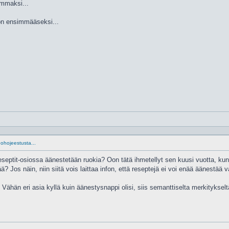
emmaksi...
n ensimmääseksi...
ohojeestusta...
reseptit-osiossa äänestetään ruokia? Oon tätä ihmetellyt sen kuusi vuotta, kun 
ä? Jos näin, niin siitä vois laittaa infon, että reseptejä ei voi enää äänestää 
 Vähän eri asia kyllä kuin äänestysnappi olisi, siis semanttiselta merkityksel