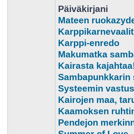
Päiväkirjani
Mateen ruokazyd
Karppikarnevaalit
Karppi-enredo
Makumatka sam
Kairasta kajahtaa
Sambapunkkarin s
Systeemin vastust
Kairojen maa, tar
Kaamoksen ruhti
Pendejon merkin
Summer of Love