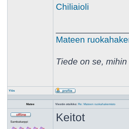
Chiliaioli
______________
Mateen ruokahake
Tiede on se, mihin
Ylös
Profiili
Matee
Viestin otsikko:
Re: Mateen ruokahakemisto
Keitot
Poissa
Sambakarppi