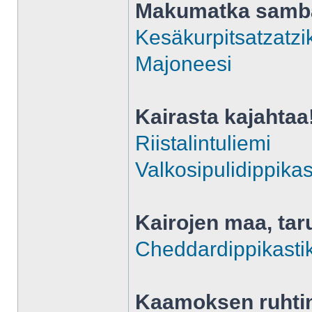
Makumatka sam
Kesäkurpitsatzatzik
Majoneesi
Kairasta kajahtaa
Riistalintuliemi
Valkosipulidippikas
Kairojen maa, tar
Cheddardippikasti
Kaamoksen ruhti