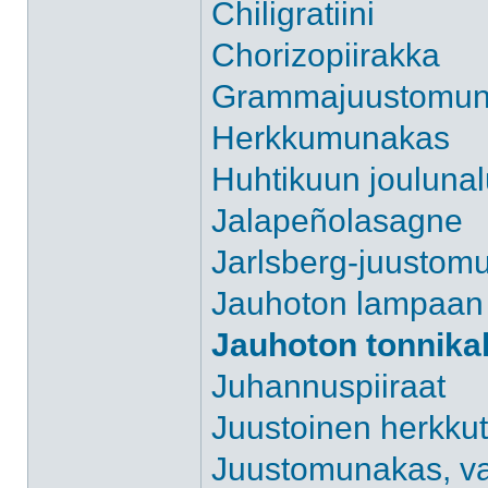
Chiligratiini
Chorizopiirakka
Grammajuustomun
Herkkumunakas
Huhtikuun joulunal
Jalapeñolasagne
Jarlsberg-juustom
Jauhoton lampaan 
Jauhoton tonnikal
Juhannuspiiraat
Juustoinen herkku
Juustomunakas, valk