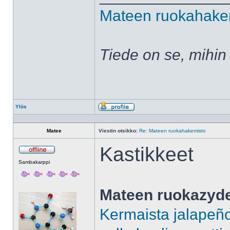
Mateen ruokahake
Tiede on se, mihin
Ylös
Profiili
Matee
Viestin otsikko:
Re: Mateen ruokahakemisto
Kastikkeet
Poissa
Sambakarppi
Mateen ruokazyd
Kermaista jalapeñok