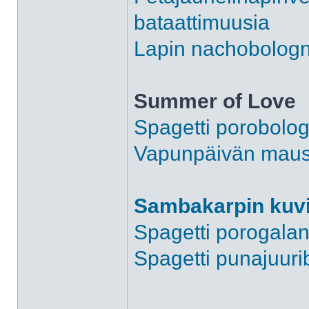
bataattimuusia
Lapin nachobologn
Summer of Love
Spagetti porobolo
Vapunpäivän mauste
Sambakarpin kuvi
Spagetti porogala
Spagetti punajuur