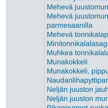
Mehevä juustomuna
Mehevä juustomunak
parmesaanilla
Mehevä tonnikalap
Minitonnikalalasa
Muhkea tonnikala
Munakokkeli
Munakokkeli, pippur
Naudanlihapyttipa
Neljän juuston jau
Neljän juuston mun
Pikagourmet-ruokaa