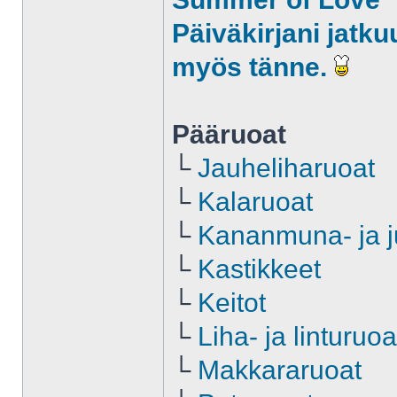
Päiväkirjani jatkuu
myös tänne.
Pääruoat
└
Jauheliharuoat
└
Kalaruoat
└
Kananmuna- ja j
└
Kastikkeet
└
Keitot
└
Liha- ja linturuoa
└
Makkararuoat