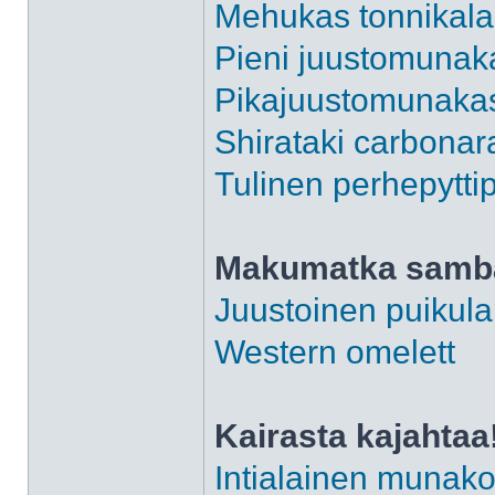
Mehukas tonnikalag
Pieni juustomunaka
Pikajuustomunaka
Shirataki carbonar
Tulinen perhepytt
Makumatka sam
Juustoinen puikula
Western omelett
Kairasta kajahtaa
Intialainen munako