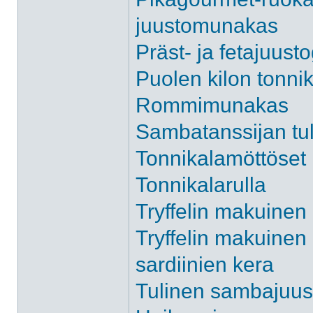
juustomunakas
Präst- ja fetajuusto
Puolen kilon tonnik
Rommimunakas
Sambatanssijan tu
Tonnikalamöttöset
Tonnikalarulla
Tryffelin makuinen
Tryffelin makuinen
sardiinien kera
Tulinen sambajuu