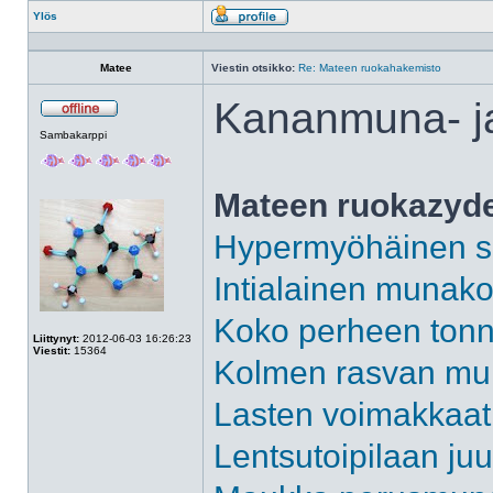
Ylös
Profiili
Matee
Viestin otsikko:
Re: Mateen ruokahakemisto
Kananmuna- ja
Poissa
Sambakarppi
Mateen ruokazyd
Hypermyöhäinen s
Intialainen munako
Koko perheen tonn
Liittynyt:
2012-06-03 16:26:23
Viestit:
15364
Kolmen rasvan mu
Lasten voimakkaa
Lentsutoipilaan j