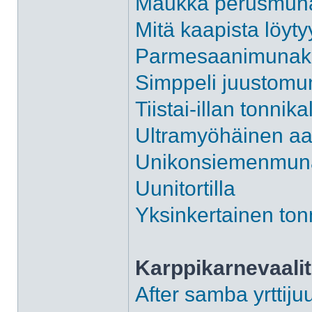
Maukka perusmun
Mitä kaapista löyt
Parmesaanimunakas
Simppeli juustomu
Tiistai-illan tonni
Ultramyöhäinen aa
Unikonsiemenmuna
Uunitortilla
Yksinkertainen to
Karppikarnevaalit
After samba yrttij