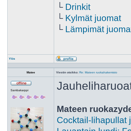
└
Drinkit
└
Kylmät juomat
└
Lämpimät juoma
Ylös
Profiili
Matee
Viestin otsikko:
Re: Mateen ruokahakemisto
Jauheliharuoa
Poissa
Sambakarppi
Mateen ruokazyd
Cocktail-lihapullat 