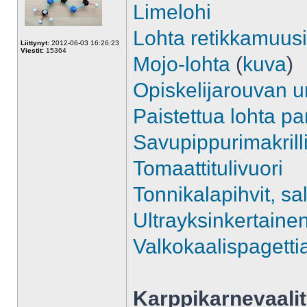
Limelohi
Lohta retikkamuusi
Liittynyt:
2012-06-03 16:26:23
Viestit:
15364
Mojo-lohta
(
kuva
)
Opiskelijarouvan u
Paistettua lohta pa
Savupippurimakrilli
Tomaattitulivuori
Tonnikalapihvit, sa
Ultrayksinkertainen 
Valkokaalispagetti
Karppikarnevaalit