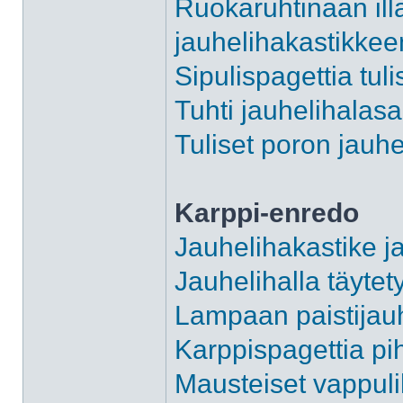
Ruokaruhtinaan illa
jauhelihakastikkee
Sipulispagettia tuli
Tuhti jauhelihalas
Tuliset poron jauhe
Karppi-enredo
Jauhelihakastike j
Jauhelihalla täytety
Lampaan paistijauh
Karppispagettia pi
Mausteiset vappuli