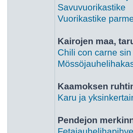
Savuvuorikastike
Vuorikastike parme
Kairojen maa, tar
Chili con carne sin 
Mössöjauhelihakas
Kaamoksen ruhti
Karu ja yksinkerta
Pendejon merkin
Fetajauhelihapihvej