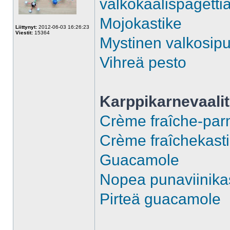
valkokaalispagetti
Mojokastike
Liittynyt:
2012-06-03 16:26:23
Viestit:
15364
Mystinen valkosipul
Vihreä pesto
Karppikarnevaalit
Crème fraîche-par
Crème fraîchekastike
Guacamole
Nopea punaviinika
Pirteä guacamole