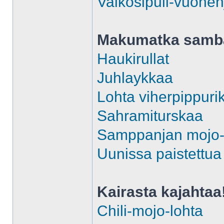
Valkosipuli-vuohen
Makumatka sam
Haukirullat
Juhlaykkaa
Lohta viherpippuri
Sahramiturskaa
Samppanjan mojo-
Uunissa paistettua
Kairasta kajahtaa
Chili-mojo-lohta