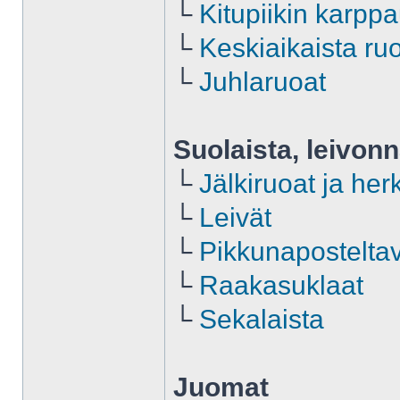
└
Kitupiikin karpp
└
Keskiaikaista ru
└
Juhlaruoat
Suolaista, leivonn
└
Jälkiruoat ja her
└
Leivät
└
Pikkunapostelta
└
Raakasuklaat
└
Sekalaista
Juomat