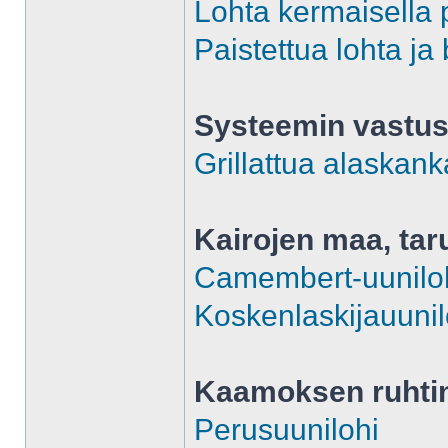
Lohta kermaisella p
Paistettua lohta ja
Systeemin vastust
Grillattua alaskan
Kairojen maa, tar
Camembert-uunilo
Koskenlaskijauunil
Kaamoksen ruhti
Perusuunilohi