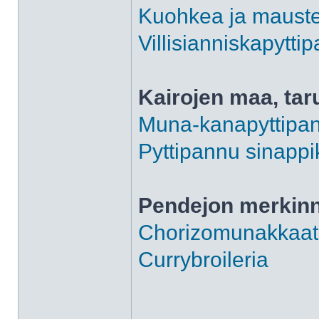
Kuohkea ja maust
Villisianniskapytti
Kairojen maa, tar
Muna-kanapyttipa
Pyttipannu sinappi
Pendejon merkin
Chorizomunakkaat
Currybroileria
______________