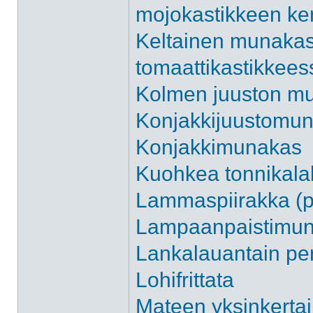
mojokastikkeen ke
Keltainen munakas,
tomaattikastikkees
Kolmen juuston mu
Konjakkijuustomu
Konjakkimunakas
Kuohkea tonnikalak
Lammaspiirakka (
Lampaanpaistimu
Lankalauantain p
Lohifrittata
Mateen yksinkerta