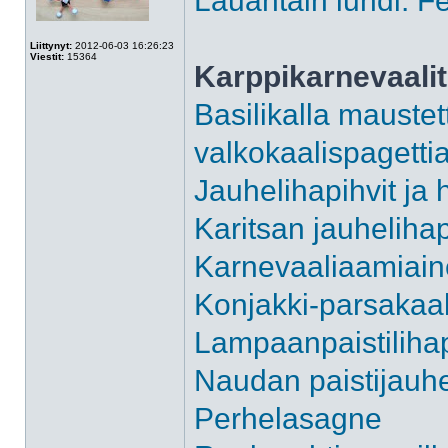
Lauantain lundi: Fe
Liittynyt:
2012-06-03 16:26:23
Viestit:
15364
Karppikarnevaalit
Basilikalla maustet
valkokaalispagetti
Jauhelihapihvit ja
Karitsan jauhelihap
Karnevaaliaamiai
Konjakki-parsakaali
Lampaanpaistilihap
Naudan paistijauhel
Perhelasagne