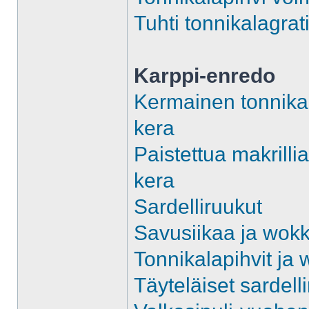
Tuhti tonnikalagrati
Karppi-enredo
Kermainen tonnika
kera
Paistettua makrill
kera
Sardelliruukut
Savusiikaa ja wokk
Tonnikalapihvit ja 
Täyteläiset sardell