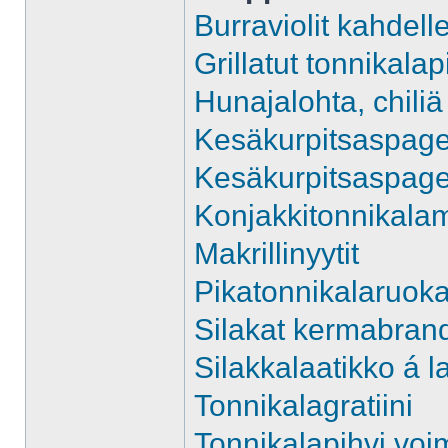
Burraviolit kahdell
Grillatut tonnikala
Hunajalohta, chili
Kesäkurpitsaspaget
Kesäkurpitsaspagett
Konjakkitonnikala
Makrillinyytit
Pikatonnikalaruok
Silakat kermabrand
Silakkalaatikko á 
Tonnikalagratiini
Tonnikalapihvi voi