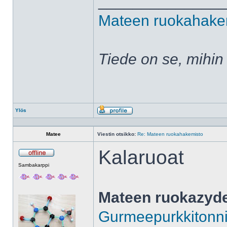
______________
Mateen ruokahake
Tiede on se, mihin
Ylös
Profiili
Matee
Viestin otsikko:
Re: Mateen ruokahakemisto
Kalaruoat
Poissa
Sambakarppi
Mateen ruokazyd
Gurmeepurkkitonn