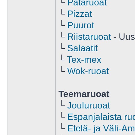
└
Pataruoat
└
Pizzat
└
Puurot
└
Riistaruoat
- Uus
└
Salaatit
└
Tex-mex
└
Wok-ruoat
Teemaruoat
└
Jouluruoat
└
Espanjalaista r
└
Etelä- ja Väli-A