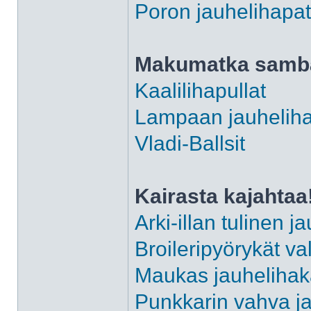
Poron jauhelihapa
Makumatka sam
Kaalilihapullat
Lampaan jauheliha
Vladi-Ballsit
Kairasta kajahtaa
Arki-illan tulinen j
Broileripyörykät va
Maukas jauhelihak
Punkkarin vahva ja