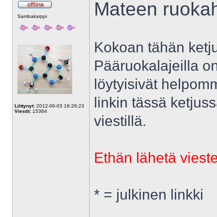
Mateen ruoka
Poissa
Sambakarppi
Kokoan tähän ketjuu
Pääruokalajeilla on
löytyisivät helpom
linkin tässä ketjuss
Liittynyt:
2012-06-03 16:26:23
Viestit:
15364
viestillä.
Ethän lähetä vieste
* = julkinen linkki