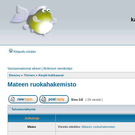
k
Kirjaudu sisään
Vastaamattomat aiheet
|
Aktiiviset viestiketjut
Etusivu
»
Yleinen
»
Karpit kokkaavat
Mateen ruokahakemisto
Sivu
1
/
2
[ 29 viestiä ]
Aloita uusi ketju
Vastaa viestiin
Tulostusnäkymä
Julkaisija
Matee
Viestin otsikko:
Mateen ruokahakemisto