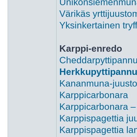
Unikonsiemenmun
Värikäs yrttijuust
Yksinkertainen try
Karppi-enredo
Cheddarpyttipann
Herkkupyttipann
Kananmuna-juust
Karppicarbonara
Karppicarbonara –
Karppispagettia juu
Karppispagettia la