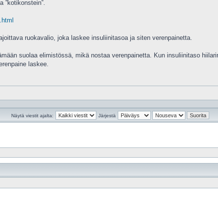
a ”kotikonstein”.
.html
ajoittava ruokavalio, joka laskee insuliinitasoa ja siten verenpainetta.
ämään suolaa elimistössä, mikä nostaa verenpainetta. Kun insuliinitaso hiilari
erenpaine laskee.
Näytä viestit ajalta:
Järjestä