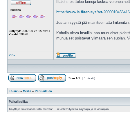
Iltalehti esittelee kenoja laskea verenpainett
Poissa
ruutana
https://www.is.fi/terveys/art-2000010456416
Jostain syystä jää mainitsematta hiilareita r
Liittynyt:
2007-05-25 15:55:11
Koholla oleva insuliini saa munuaiset pidätt
Viestit:
29698
munuaiset poistavat ylimääräisen suolan. V
Ylös
Profiili
Sivu
1
/
1
[ 1 viesti ]
Aloita uusi ketju
Vastaa viestiin
Etusivu
»
Media
»
Perkuulauta
Paikallaolijat
Käyttäjiä lukemassa tätä aluetta: Ei rekisteröityneitä käyttäjiä ja 3 vierailijaa