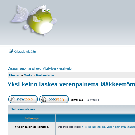
Kirjaudu sisään
Vastaamattomat aiheet
|
Aktiiviset viestiketjut
Etusivu
»
Media
»
Perkuulauta
Yksi keino laskea verenpainetta lääkkeettöm
Sivu
1
/
1
[ 1 viesti ]
Aloita uusi ketju
Vastaa viestiin
Tulostusnäkymä
Julkaisija
Yhden miehen komitea
Viestin otsikko:
Yksi keino laskea verenpainetta lääkk