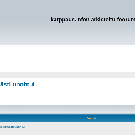
karppaus.infon arkistoitu foorum
ästi unohtui
Viesti
eettömästi unohtui