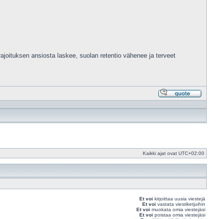
rajoituksen ansiosta laskee, suolan retentio vähenee ja terveet
Vastaa
lainaam
Kaikki ajat ovat
UTC+02:00
Et voi
kirjoittaa uusia viestejä
Et voi
vastata viestiketjuihin
Et voi
muokata omia viestejäsi
Et voi
poistaa omia viestejäsi