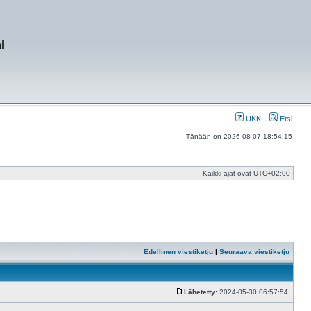
i
UKK
Etsi
Tänään on 2026-08-07 18:54:15
Kaikki ajat ovat
UTC+02:00
Edellinen viestiketju
|
Seuraava viestiketju
Lähetetty:
2024-05-30 06:57:54
Viesti