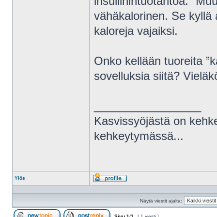
insuliinintuotantoa.” M
vähäkalorinen. Se kyllä a
kaloreja vajaiksi.
Onko kellään tuoreita ”
sovelluksia siitä? Vieläk
_________________
Kasvissyöjästä on kehke
kehkeytymässä...
Ylös
Profiili
Näytä viestit ajalta:
Sivu
1
/
1
[ 1 viesti ]