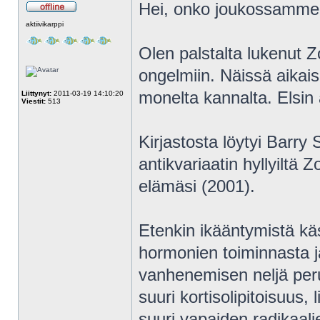
Hei, onko joukossamme t
Poissa
aktiivikarppi
Olen palstalta lukenut Z
ongelmiin. Näissä aikais
monelta kannalta. Elsin 
Liittynyt:
2011-03-19 14:10:20
Viestit:
513
Kirjastosta löytyi Barry
antikvariaatin hyllyiltä
elämäsi (2001).
Etenkin ikääntymistä käsi
hormonien toiminnasta j
vanhenemisen neljä perust
suuri kortisolipitoisuus, 
suuri vapaiden radikaali