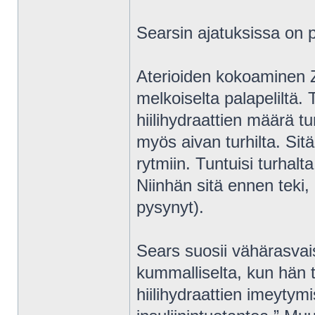
Searsin ajatuksissa on p
Aterioiden kokoaminen Z
melkoiselta palapeliltä
hiilihydraattien määrä t
myös aivan turhilta. Sit
rytmiin. Tuntuisi turhal
Niinhän sitä ennen teki,
pysynyt).
Sears suosii vähärasvais
kummalliselta, kun hän t
hiilihydraattien imeytym