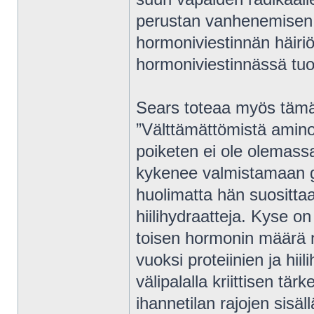
perustan vanhenemisen to
hormoniviestinnän häiriö
hormoniviestinnässä tuod
Sears toteaa myös tämän
”Välttämättömistä amino
poiketen ei ole olemassa
kykenee valmistamaan gl
huolimatta hän suosittaa 
hiilihydraatteja. Kyse on
toisen hormonin määrä 
vuoksi proteiinien ja hiil
välipalalla kriittisen tä
ihannetilan rajojen sisäll