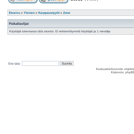
Aloita uusi ketju
Vastaa viestiin
Etusivu
»
Yleinen
»
Karppaustyylit
»
Zone
Paikallaolijat
Käyttäjiä lukemassa tätä aluetta: Ei rekisteröityneitä käyttäjiä ja 1 vierailija
Etsi tätä:
Keskustelufoorumin ohjelm
Käännös: phpBB S