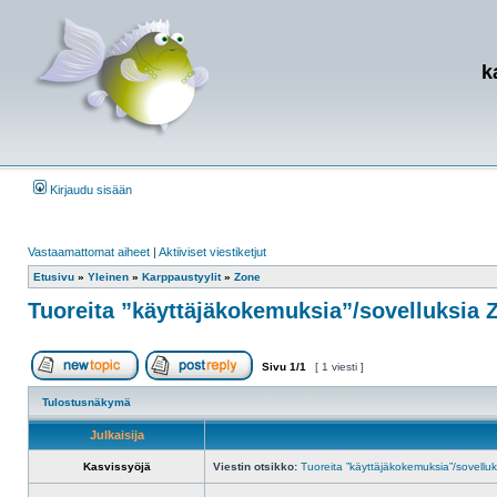
k
Kirjaudu sisään
Vastaamattomat aiheet
|
Aktiiviset viestiketjut
Etusivu
»
Yleinen
»
Karppaustyylit
»
Zone
Tuoreita ”käyttäjäkokemuksia”/sovelluksia 
Sivu
1
/
1
[ 1 viesti ]
Aloita uusi ketju
Vastaa viestiin
Tulostusnäkymä
Julkaisija
Kasvissyöjä
Viestin otsikko:
Tuoreita ”käyttäjäkokemuksia”/sovellu