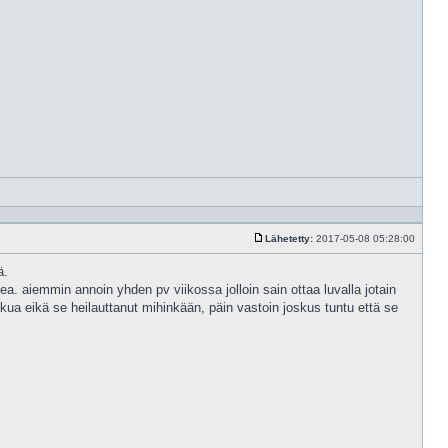
Vastaa
lainaam
Lähetetty:
2017-05-08 05:28:00
Viesti
ä.
ea. aiemmin annoin yhden pv viikossa jolloin sain ottaa luvalla jotain
akkua eikä se heilauttanut mihinkään, päin vastoin joskus tuntu että se