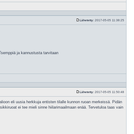
Vastaa
lainaam
Lähetetty:
2017-05-05 11:38:25
Viesti
Tsemppiä ja kannustusta tarvitaan
Vastaa
lainaam
Lähetetty:
2017-05-05 11:50:48
Viesti
alioon eli uusia herkkuja entisten tilalle kunnon ruoan merkeissä. Pidän
osikkiruoat ei tee mieli sinne hiilarimaailmaan enää. Tervetuloa taas vain