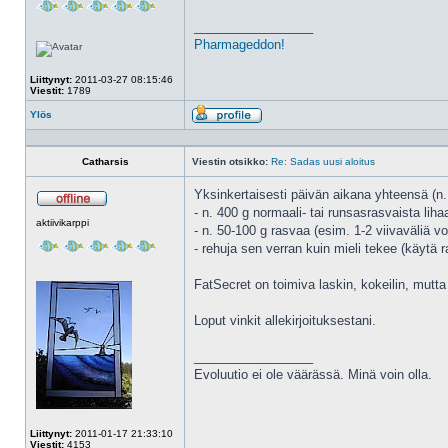
_________________
Pharmageddon!
Liittynyt:
2011-03-27 08:15:46
Viestit:
1789
Ylös
Profiili
Catharsis
Viestin otsikko:
Re: Sadas uusi aloitus
Yksinkertaisesti päivän aikana yhteensä (n.
- n. 400 g normaali- tai runsasrasvaista lih
Poissa
aktiivikarppi
- n. 50-100 g rasvaa (esim. 1-2 viivaväliä vo
- rehuja sen verran kuin mieli tekee (käytä
FatSecret on toimiva laskin, kokeilin, mutta e
Loput vinkit allekirjoituksestani.
_________________
Evoluutio ei ole väärässä. Minä voin olla.
Liittynyt:
2011-01-17 21:33:10
Viestit:
4153