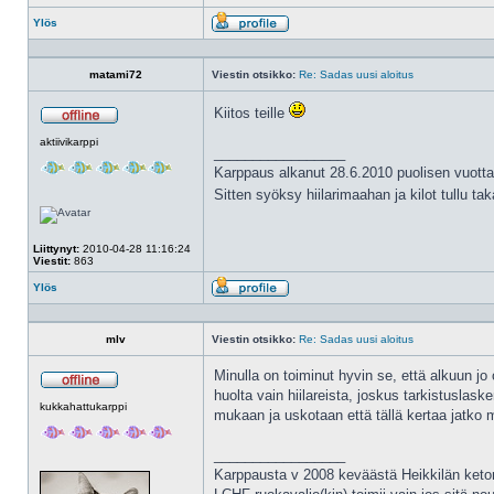
Ylös
Profiili
matami72
Viestin otsikko:
Re: Sadas uusi aloitus
Kiitos teille
Poissa
aktiivikarppi
_________________
Karppaus alkanut 28.6.2010 puolisen vuotta
Sitten syöksy hiilarimaahan ja kilot tullu ta
Liittynyt:
2010-04-28 11:16:24
Viestit:
863
Ylös
Profiili
mlv
Viestin otsikko:
Re: Sadas uusi aloitus
Minulla on toiminut hyvin se, että alkuun jo
huolta vain hiilareista, joskus tarkistuslask
Poissa
kukkahattukarppi
mukaan ja uskotaan että tällä kertaa jatk
_________________
Karppausta v 2008 keväästä Heikkilän ketor