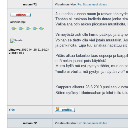
matami72
Viestin otsikko:
Re: Sadas uusi aloitus
Juu tiedän kunnon ruuan ja rasvan tärkeyde
Tänään oli ruokana broilerin rintaa jonka sis
Poissa
aktiivikarppi
Välipalana otin äsken pikkusen mustikoita, k
Viimeyöstä asti ollu hirmu pääkipu ja ärtyn
Voihan se tietty olla viel jotain muutakin
ja pähkinöitä. Eipä tuu ainakaa napattuu sit 
Liittynyt:
2010-04-28 11:16:24
Viestit:
863
Pitäis alkaa kokeilee taas oopseja ja karppi
että nekin jauhot pois käytöstä.
Mutta kyllä mä nyt pystyn tähän, mun on pak
*mulle ei vtuilla, mä pystyn ja näytän viel
_________________
Karppaus alkanut 28.6.2010 puolisen vuotta
Sitten syöksy hiilarimaahan ja kilot tullu ta
Ylös
Profiili
matami72
Viestin otsikko:
Re: Sadas uusi aloitus