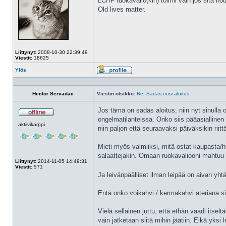
LCHF ruokavalio(kin) toimii vain jos sitä no
Old lives matter.
Liittynyt:
2008-10-30 22:39:49
Viestit:
18625
Ylös
Profiili
Hector Servadac
Viestin otsikko:
Re: Sadas uusi aloitus
Jos tämä on sadas aloitus, niin nyt sinulla 
ongelmatilanteissa. Onko siis pääasiallinen o
Poissa
aktiivikarppi
niin paljon että seuraavaksi päiväksikin riit
Mieti myös valmiiksi, mitä ostat kaupasta/hu
salaattejakin. Omaan ruokavaliooni mahtuu tar
Liittynyt:
2014-11-05 14:49:31
Viestit:
571
Ja leivänpäälliset ilman leipää on aivan yht
Entä onko voikahvi / kermakahvi ateriana sinu
Vielä sellainen juttu, että ethän vaadi its
vain jatketaan siitä mihin jäätiin. Eikä yks