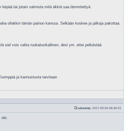
on leipää tai jotain valmista mitä äkkiä saa lämmitettyä.
 paha ollakkin tämän painon kanssa. Selkään koskee ja jalkoja pakottaa.
ä siel vois valita ruokalusikallinen, desi ym. ettei pelkästää
Tsemppiä ja kannustusta tarvitaan
Vastaa
lainaam
Lähetetty:
2017-05-04 09:46:51
Viesti
 ole.