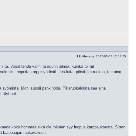
Vastaa
lainaam
Lähetetty:
2017-05-07 12:03:55
Viesti
itä. Voisit tehdä valmiita suunnitelmia, kuinka toimit
valmiiksi nopeita karppisyötäviä. Jos laitat päivittäin ruokaa, tee aina
sa syömistä. Moni suosii pähkinöitä. Pikaruokaloista saa aina
t täytteet.
n) ei kaada koko hommaa eikä ole mikään syy luopua karppauksesta. Sitten
yä karppaajan ruokavalioon.