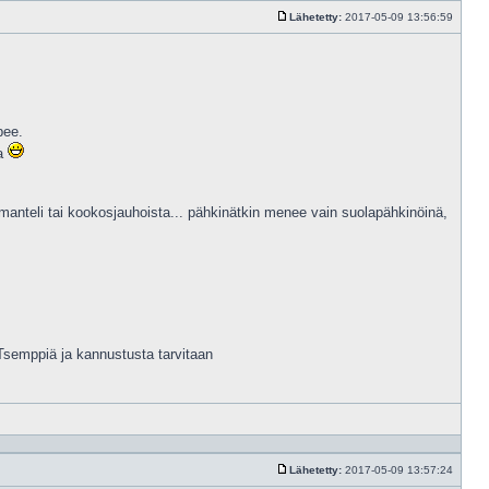
Lähetetty:
2017-05-09 13:56:59
Viesti
pee.
aa
ä manteli tai kookosjauhoista... pähkinätkin menee vain suolapähkinöinä,
Tsemppiä ja kannustusta tarvitaan
Vastaa
lainaam
Lähetetty:
2017-05-09 13:57:24
Viesti