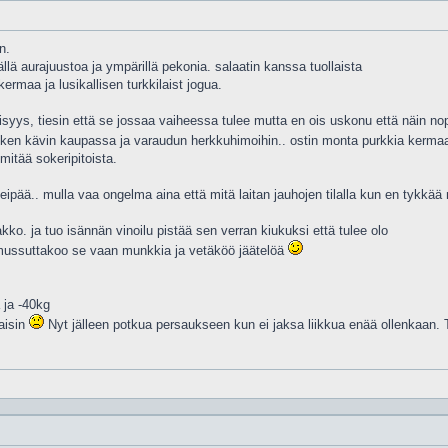
n.
ällä aurajuustoa ja ympärillä pekonia. salaatin kanssa tuollaista
ermaa ja lusikallisen turkkilaist jogua.
eisyys, tiesin että se jossaa vaiheessa tulee mutta en ois uskonu että näin no
. Äsken kävin kaupassa ja varaudun herkkuhimoihin.. ostin monta purkkia kerm
mitää sokeripitoista.
leipää.. mulla vaa ongelma aina että mitä laitan jauhojen tilalla kun en tykkä
ko. ja tuo isännän vinoilu pistää sen verran kiukuksi että tulee olo
* mussuttakoo se vaan munkkia ja vetäköö jäätelöä
 ja -40kg
kaisin
Nyt jälleen potkua persaukseen kun ei jaksa liikkua enää ollenkaan. 