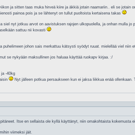
iikon ja sitten taas muka hirveä kiire ja äkkiä jotain naamariin.. eli se jotain 
hienosti painoa pois ja se lähtenyt on tullut puoltoista kertaisena takas
 siel nyt jotkuu arvot on aavistuksen rajojen ulkopuolella, ja onhan mulla jo
selkään sattuu nii kovasti
 puhelimeen johon sais merkattuu kätsysti syödyt ruuat. mielellää viel niin ett
mut se nykyään maksullinen jos haluaa käyttää ruokapv kirjaa. :/
 ja -40kg
kaisin
Nyt jälleen potkua persaukseen kun ei jaksa liikkua enää ollenkaan. 
pitäneet. Itse en sellaista ole kyllä käyttänyt, niin omakohtaista kokemusta ei
ihin viimeksi jäit.