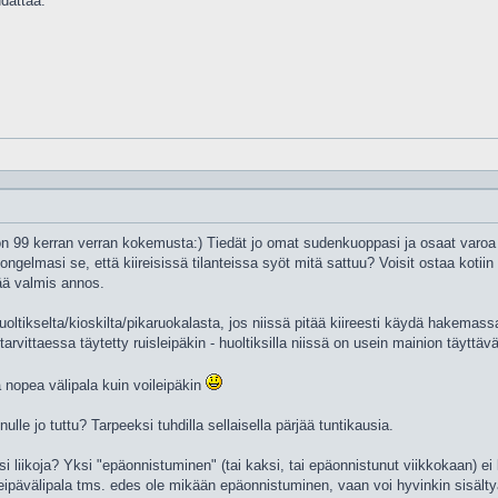
udattaa.
on 99 kerran verran kokemusta:) Tiedät jo omat sudenkuoppasi ja osaat varoa ni
ngelmasi se, että kiireisissä tilanteissa syöt mitä sattuu? Voisit ostaa kotiin 
tää valmis annos.
oltikselta/kioskilta/pikaruokalasta, jos niissä pitää kiireesti käydä hakemas
vittaessa täytetty ruisleipäkin - huoltiksilla niissä on usein mainion täyttävä
ä nopea välipala kuin voileipäkin
lle jo tuttu? Tarpeeksi tuhdilla sellaisella pärjää tuntikausia.
eltäsi liikoja? Yksi "epäonnistuminen" (tai kaksi, tai epäonnistunut viikkokaa
i leipävälipala tms. edes ole mikään epäonnistuminen, vaan voi hyvinkin sisält