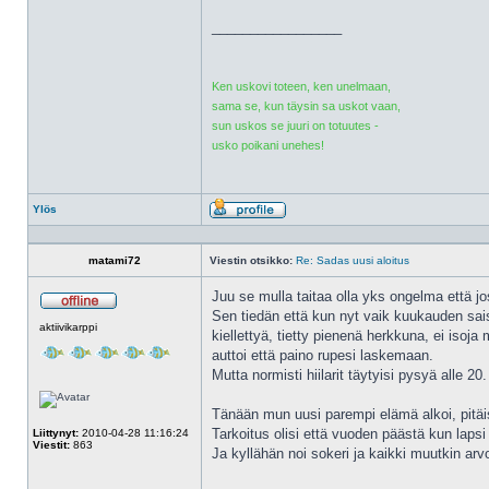
_________________
Ken uskovi toteen, ken unelmaan,
sama se, kun täysin sa uskot vaan,
sun uskos se juuri on totuutes -
usko poikani unehes!
Ylös
Profiili
matami72
Viestin otsikko:
Re: Sadas uusi aloitus
Juu se mulla taitaa olla yks ongelma että jo
Sen tiedän että kun nyt vaik kuukauden saisi
Poissa
aktiivikarppi
kiellettyä, tietty pienenä herkkuna, ei isoja
auttoi että paino rupesi laskemaan.
Mutta normisti hiilarit täytyisi pysyä alle 20.
Tänään mun uusi parempi elämä alkoi, pitäis
Tarkoitus olisi että vuoden päästä kun lapsi
Liittynyt:
2010-04-28 11:16:24
Viestit:
863
Ja kyllähän noi sokeri ja kaikki muutkin ar