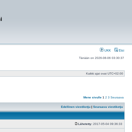
i
UKK
Etsi
Tänään on 2026-08-06 03:30:37
Kaikki ajat ovat
UTC+02:00
Mene sivulle
1
2
3
Seuraava
Edellinen viestiketju
|
Seuraava viestiketju
Lähetetty:
2017-05-04 09:36:33
Viesti