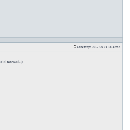
Vastaa
lainaam
Lähetetty:
2017-05-04 16:42:55
Viesti
olet rasvasta)