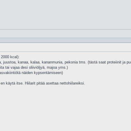
 2000 kcal):
aa, juustoa, kanaa, kalaa, kananmunia, pekonia tms. (tästä saat proteiinit ja pu
ita tai vajaa desi oliiviöljyä, majoa yms.)
 rasvakiintiötä näiden kypsentämiseen)
n käytä itse. Hiilarit pitää asettaa nettohiilareiksi.