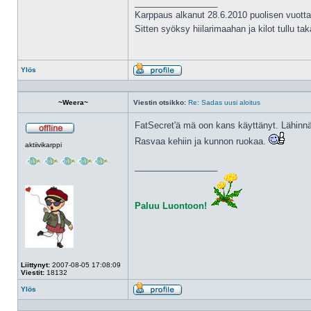
_________________
Karppaus alkanut 28.6.2010 puolisen vuotta
Sitten syöksy hiilarimaahan ja kilot tullu ta
Ylös
Profiili
~Weera~
Viestin otsikko:
Re: Sadas uusi aloitus
FatSecret'ä mä oon kans käyttänyt. Lähinnä 
Poissa
Rasvaa kehiin ja kunnon ruokaa.
aktiivikarppi
_________________
Paluu Luontoon!
Liittynyt:
2007-08-05 17:08:09
Viestit:
18132
Ylös
Profiili