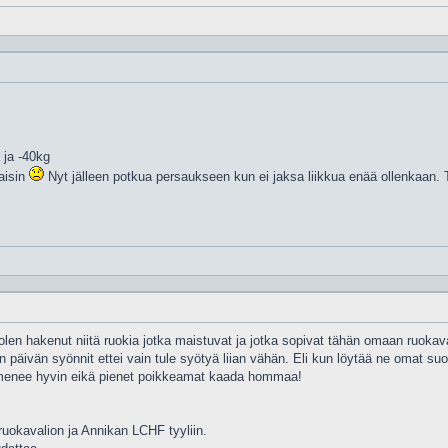
 ja -40kg
kaisin
Nyt jälleen potkua persaukseen kun ei jaksa liikkua enää ollenkaan. 
 olen hakenut niitä ruokia jotka maistuvat ja jotka sopivat tähän omaan ruokav
en päivän syönnit ettei vain tule syötyä liian vähän. Eli kun löytää ne omat su
o menee hyvin eikä pienet poikkeamat kaada hommaa!
uokavalion ja Annikan LCHF tyyliin.