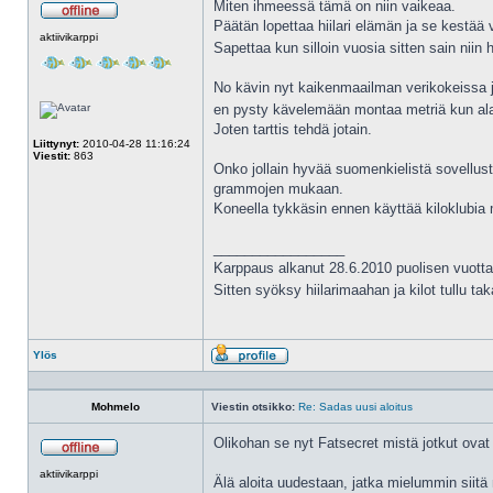
Miten ihmeessä tämä on niin vaikeaa.
Päätän lopettaa hiilari elämän ja se kestää v
Poissa
aktiivikarppi
Sapettaa kun silloin vuosia sitten sain niin 
No kävin nyt kaikenmaailman verikokeissa ja
en pysty kävelemään montaa metriä kun ala
Joten tarttis tehdä jotain.
Liittynyt:
2010-04-28 11:16:24
Viestit:
863
Onko jollain hyvää suomenkielistä sovellusta
grammojen mukaan.
Koneella tykkäsin ennen käyttää kiloklubia 
_________________
Karppaus alkanut 28.6.2010 puolisen vuotta
Sitten syöksy hiilarimaahan ja kilot tullu ta
Ylös
Profiili
Mohmelo
Viestin otsikko:
Re: Sadas uusi aloitus
Olikohan se nyt Fatsecret mistä jotkut ovat 
Poissa
aktiivikarppi
Älä aloita uudestaan, jatka mielummin siitä m