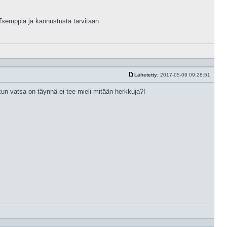
Tsemppiä ja kannustusta tarvitaan
Vastaa
lainaam
Lähetetty:
2017-05-09 09:28:51
Viesti
kun vatsa on täynnä ei tee mieli mitään herkkuja?!
Vastaa
lainaam