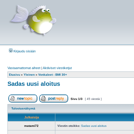
Kirjaudu sisään
Vastaamattomat aiheet
|
Aktiiviset viestiketjut
Etusivu
»
Yleinen
»
Vonkaleet - BMI 30+
Sadas uusi aloitus
Sivu
1
/
3
[ 45 viestiä ]
Aloita uusi ketju
Vastaa viestiin
Tulostusnäkymä
Julkaisija
matami72
Viestin otsikko:
Sadas uusi aloitus