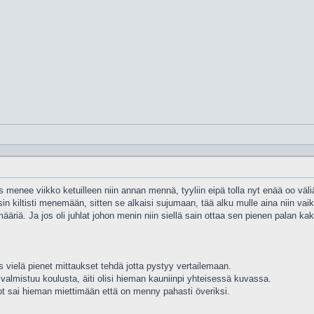
s menee viikko ketuilleen niin annan mennä, tyyliin eipä tolla nyt enää oo väli
n kiltisti menemään, sitten se alkaisi sujumaan, tää alku mulle aina niin vaik
 määriä. Ja jos oli juhlat johon menin niin siellä sain ottaa sen pienen palan k
 vielä pienet mittaukset tehdä jotta pystyy vertailemaan.
 valmistuu koulusta, äiti olisi hieman kauniinpi yhteisessä kuvassa.
vot sai hieman miettimään että on menny pahasti överiksi.