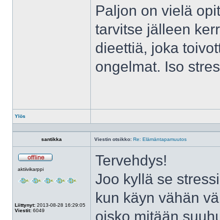
Paljon on vielä opi
tarvitse jälleen ke
dieettiä, joka toivot
ongelmat. Iso stress
Ylös
Profiili
santikka
Viestin otsikko:
Re: Elämäntapamuutos
Tervehdys!
Poissa
aktiivikarppi
Joo kyllä se stress
kun käyn vähän väl
Liittynyt:
2013-08-28 16:29:05
Viestit:
6049
oisko mitään suuhun