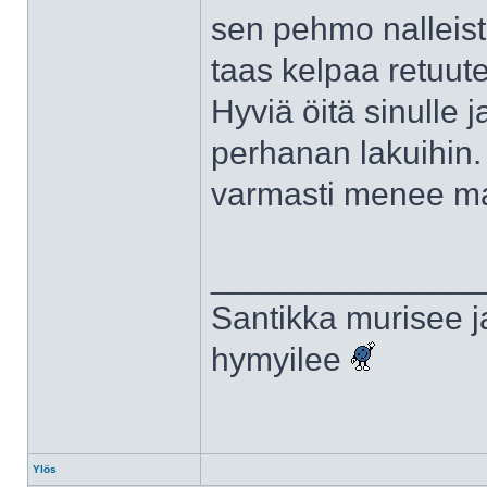
sen pehmo nalleista
taas kelpaa retuutel
Hyviä öitä sinulle j
perhanan lakuihin. 
varmasti menee ma
______________
Santikka murisee j
hymyilee
Ylös
Profiili