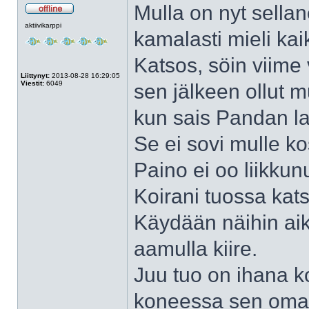
Mulla on nyt sella
Poissa
aktiivikarppi
kamalasti mieli kai
Katsos, söin viime
Liittynyt:
2013-08-28 16:29:05
Viestit:
6049
sen jälkeen ollut m
kun sais Pandan la
Se ei sovi mulle ko
Paino ei oo liikkun
Koirani tuossa kats
Käydään näihin aiko
aamulla kiire.
Juu tuo on ihana ko
koneessa sen oma