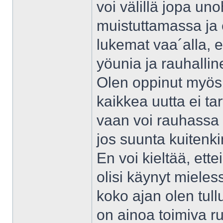
voi välillä jopa uno
muistuttamassa ja 
lukemat vaa´alla, 
yöunia ja rauhallin
Olen oppinut myös s
kaikkea uutta ei tar
vaan voi rauhassa 
jos suunta kuitenki
En voi kieltää, ett
olisi käynyt miele
koko ajan olen tull
on ainoa toimiva ru