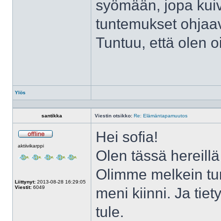
syömään, jopa kui
tuntemukset ohjaa
Tuntuu, että olen oi
Ylös
Profiili
santikka
Viestin otsikko:
Re: Elämäntapamuutos
Hei sofia!
Poissa
aktiivikarppi
Olen tässä hereill
Olimme melkein tunn
Liittynyt:
2013-08-28 16:29:05
Viestit:
6049
meni kiinni. Ja tiet
tule.