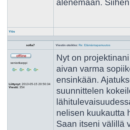
alenemaan. Siihen 
Ylös
Profiili
sofia7
Viestin otsikko:
Re: Elämäntapamuutos
Nyt on projektinani
Poissa
seniorikarppi
aivan varma sopiik
ensinkään. Ajatuks
Liittynyt:
2013-05-15 20:50:34
Viestit:
354
suunnittelen kokeil
lähitulevaisuudess
nelisen kuukautta 
Saan itseni välillä 