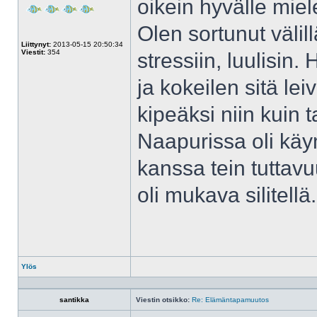
oikein hyvälle miel
Olen sortunut välil
Liittynyt:
2013-05-15 20:50:34
Viestit:
354
stressiin, luulisin
ja kokeilen sitä le
kipeäksi niin kuin t
Naapurissa oli käy
kanssa tein tuttav
oli mukava silitellä.
Ylös
Profiili
santikka
Viestin otsikko:
Re: Elämäntapamuutos