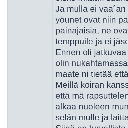
Ja mulla ei vaa´an
yöunet ovat niin p
painajaisia, ne ova
temppuile ja ei jäse
Ennen oli jatkuvaa 
olin nukahtamassa. 
maate ni tietää että
Meillä koiran kans
että mä rapsuttelen 
alkaa nuoleen mun 
selän mulle ja lai