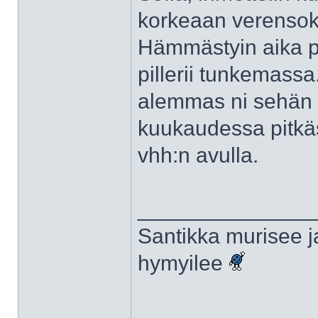
korkeaan verensoke
Hämmästyin aika pa
pillerii tunkemassa.
alemmas ni sehän 
kuukaudessa pitkäs
vhh:n avulla.
______________
Santikka murisee j
hymyilee