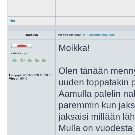
Ylös
Profiili
santikka
Viestin otsikko:
Re: Elämäntapamuutos
Moikka!
Poissa
aktiivikarppi
Olen tänään mennyt
Liittynyt:
2013-08-28 16:29:05
Viestit:
6049
uuden toppatakin pä
Aamulla palelin nah
paremmin kun jaksa
jaksaisi millään läh
Mulla on vuodesta 