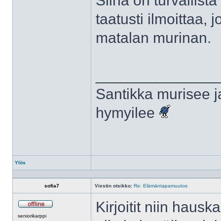
Siinä on turvallist
taatusti ilmoittaa, j
matalan murinan.
______________
Santikka murisee j
hymyilee
Ylös
Profiili
sofia7
Viestin otsikko:
Re: Elämäntapamuutos
Kirjoitit niin hauska
Poissa
seniorikarppi