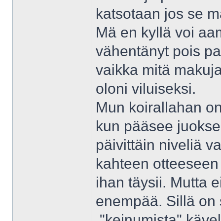
katsotaan jos se ma
Mä en kyllä voi aam
vähentänyt pois par
vaikka mitä makuja,
oloni viluiseksi.
Mun koirallahan on
kun pääsee juokse
päivittäin niveliä v
kahteen otteeseen 
ihan täysii. Mutta
enempää. Sillä on 
,"keinumista" kävel