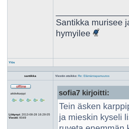
______________
Santikka murisee j
hymyilee
Ylös
Profiili
santikka
Viestin otsikko:
Re: Elämäntapamuutos
sofia7 kirjoitti:
Poissa
aktiivikarppi
Tein äsken karppip
ja mieskin kyseli 
Liittynyt:
2013-08-28 16:29:05
Viestit:
6049
ruveta enemmän k