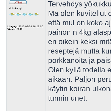
Tervehdys yökukku
Poissa
aktiivikarppi
Mä olen kuvitellut 
että mul on koko a
Liittynyt:
2013-08-28 16:29:05
Viestit:
6049
painon n 4kg alas
en oikein keksi mi
reseptejä mutta kun
porkkanoita ja pais
Olen kyllä todella
aikaan. Paljon perun
käytin koiran ulkon
tunnin unet.