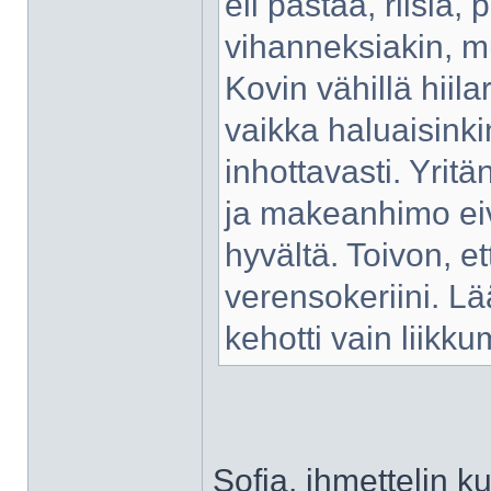
eli pastaa, riisiä,
vihanneksiakin, m
Kovin vähillä hiila
vaikka haluaisink
inhottavasti. Yrit
ja makeanhimo eiv
hyvältä. Toivon, 
verensokeriini. Lää
kehotti vain liikk
Sofia, ihmettelin ku