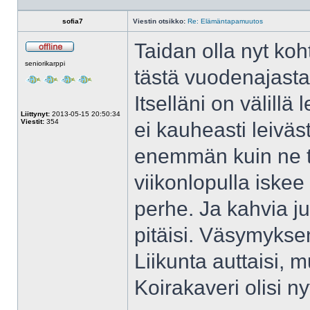
sofia7
Viestin otsikko:
Re: Elämäntapamuutos
Taidan olla nyt koh
Poissa
seniorikarppi
tästä vuodenajasta
Itselläni on välillä
Liittynyt:
2013-05-15 20:50:34
Viestit:
354
ei kauheasti leiväs
enemmän kuin ne ta
viikonlopulla iskee
perhe. Ja kahvia ju
pitäisi. Väsymyksen
Liikunta auttaisi, 
Koirakaveri olisi n