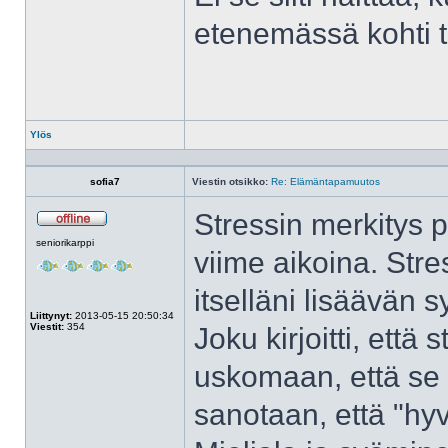
etenemässä kohti ta
Ylös
Profiili
sofia7
Viestin otsikko:
Re: Elämäntapamuutos
Stressin merkitys p
Poissa
seniorikarppi
viime aikoina. Stre
itselläni lisäävän 
Liittynyt:
2013-05-15 20:50:34
Viestit:
354
Joku kirjoitti, että 
uskomaan, että se 
sanotaan, että "hyvä