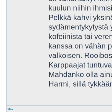
kuulun niihin ihmisii
Pelkkä kahvi yksin
sydämentykytystä ym
kofeiinista tai ver
kanssa on vähän pa
valkoisen. Rooibo
Karppaajat tuntuva
Mahdanko olla ainu
Harmi, sillä tykkää
Ylös