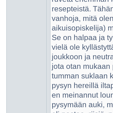
resepteistä. Tähän
vanhoja, mitä olen
aikuisopiskelija)
Se on halpaa ja ty
vielä ole kyllästyt
joukkoon ja neutral
jota otan mukaan 
tumman suklaan kr
pysyn hereillä ilt
en meinannut loun
pysymään auki, mut