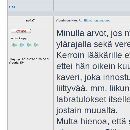
Ylös
Profiili
sofia7
Viestin otsikko:
Re: Elämäntapamuutos
Minulla arvot, jos 
Poissa
seniorikarppi
ylärajalla sekä ver
Kerroin lääkärille 
Liittynyt:
2013-05-15 20:50:34
Viestit:
354
ettei hän oikein ku
kaveri, joka innost
liittyvää, mm. lii
labratulokset itsel
jostain muualta.
Mutta hienoa, että 