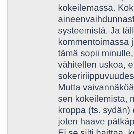
kokeilemassa. Koko
aineenvaihdunnasta
systeemistä. Ja täll
kommentoimassa ja 
tämä sopii minulle,
vähitellen uskoa, 
sokeririippuvuudes
Mutta vaivannäköä 
sen kokeilemista, mi
kroppa (ts. sydän)
joten haave pätkäp
Ei se silti haittaa,