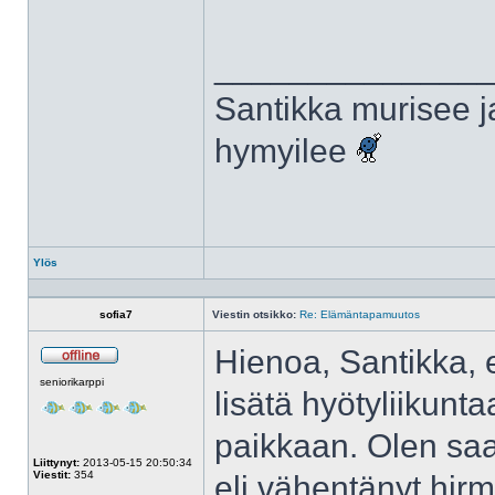
______________
Santikka murisee j
hymyilee
Ylös
Profiili
sofia7
Viestin otsikko:
Re: Elämäntapamuutos
Hienoa, Santikka, e
Poissa
seniorikarppi
lisätä hyötyliikunta
paikkaan. Olen saan
Liittynyt:
2013-05-15 20:50:34
Viestit:
354
eli vähentänyt hirm