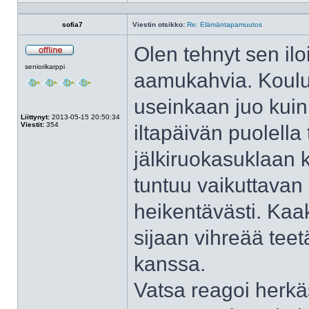
Profiili
sofia7
Viestin otsikko:
Re: Elämäntapamuutos
Olen tehnyt sen ilo
Poissa
seniorikarppi
aamukahvia. Kouluu
useinkaan juo kuin 
Liittynyt:
2013-05-15 20:50:34
Viestit:
354
iltapäivän puolella
jälkiruokasuklaan 
tuntuu vaikuttavan 
heikentävästi. Kaa
sijaan vihreää tee
kanssa.
Vatsa reagoi herkäs