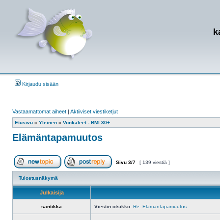
k
Kirjaudu sisään
Vastaamattomat aiheet
|
Aktiiviset viestiketjut
Etusivu
»
Yleinen
»
Vonkaleet - BMI 30+
Elämäntapamuutos
Sivu
3
/
7
[ 139 viestiä ]
Aloita uusi ketju
Vastaa viestiin
Tulostusnäkymä
Julkaisija
santikka
Viestin otsikko:
Re: Elämäntapamuutos