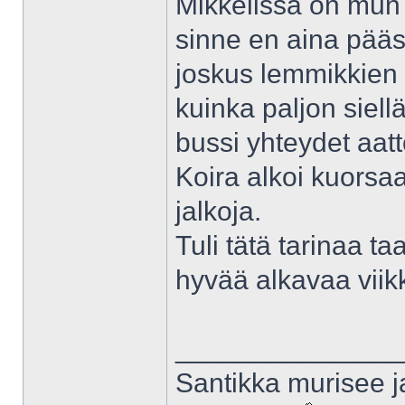
Mikkelissä on mun 
sinne en aina pääse
joskus lemmikkien l
kuinka paljon siellä
bussi yhteydet aat
Koira alkoi kuors
jalkoja.
Tuli tätä tarinaa ta
hyvää alkavaa viikk
______________
Santikka murisee j