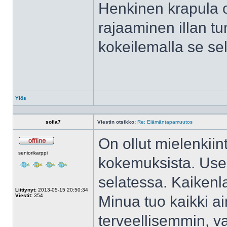
Henkinen krapula 
rajaaminen illan tu
kokeilemalla se se
Ylös
Profiili
sofia7
Viestin otsikko:
Re: Elämäntapamuutos
On ollut mielenkiin
Poissa
seniorikarppi
kokemuksista. Usea
selatessa. Kaikenla
Liittynyt:
2013-05-15 20:50:34
Viestit:
354
Minua tuo kaikki a
terveellisemmin, v