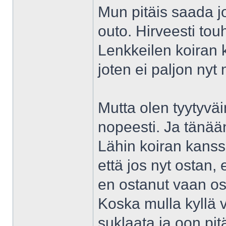
Mun pitäis saada jo
outo. Hirveesti to
Lenkkeilen koiran 
joten ei paljon nyt
Mutta olen tyytyväi
nopeesti. Ja tänään
Lähin koiran kanss
että jos nyt ostan,
en ostanut vaan os
Koska mulla kyllä 
suklaata ja oon pit