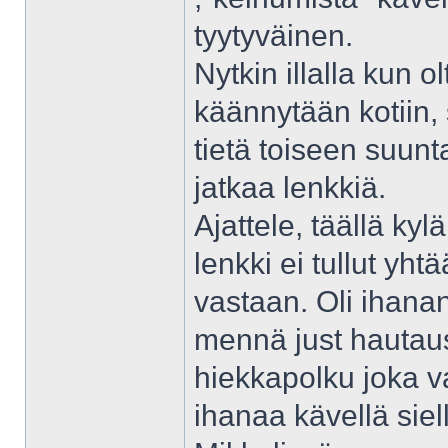
tyytyväinen.
Nytkin illalla kun o
käännytään kotiin, 
tietä toiseen suunt
jatkaa lenkkiä.
Ajattele, täällä kylä
lenkki ei tullut yh
vastaan. Oli ihanan
mennä just hautau
hiekkapolku joka va
ihanaa kävellä siell