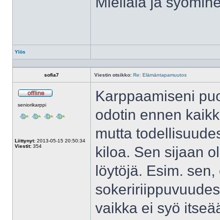
Mieliala ja syömine
Ylös
Profiili
sofia7
Viestin otsikko:
Re: Elämäntapamuutos
Karppaamiseni puol
Poissa
seniorikarppi
odotin ennen kaikk
mutta todellisuude
Liittynyt:
2013-05-15 20:50:34
Viestit:
354
kiloa. Sen sijaan ol
löytöjä. Esim. sen,
sokeririippuvuudest
vaikka ei syö itseä