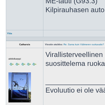
ME-tauti (G93.3)
Kilpirauhasen aut
Ylös
Profiili
Catharsis
Viestin otsikko:
Re: Sama kuin Välimeren ruokavalio?
Virallisterveelline
Poissa
aktiivikarppi
suosittelema ruoka
______________
Evoluutio ei ole vä