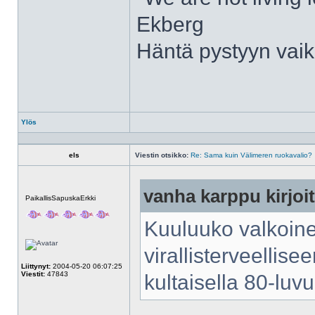
Ekberg
Häntä pystyyn vaik
Ylös
Profiili
els
Viestin otsikko:
Re: Sama kuin Välimeren ruokavalio?
vanha karppu kirjoit
Poissa
PaikallisSapuskaErkki
Kuuluuko valkoin
virallisterveellis
Liittynyt:
2004-05-20 06:07:25
Viestit:
47843
kultaisella 80-luvu