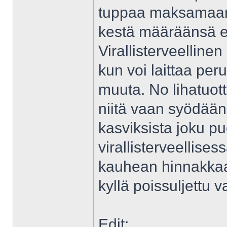
tuppaa maksamaan, 
kestä määräänsä 
Virallisterveelline
kun voi laittaa pe
muuta. No lihatuot
niitä vaan syödää
kasviksista joku pu
virallisterveellise
kauhean hinnakkaak
kyllä poissuljettu v
Edit: