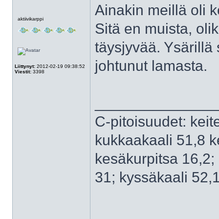
Ainakin meillä oli 
Poissa
aktiivikarppi
Sitä en muista, ol
täysjyvää. Ysärillä 
johtunut lamasta.
Liittynyt:
2012-02-19 09:38:52
Viestit:
3398
______________
C-pitoisuudet: keit
kukkaakaali 51,8 ke
kesäkurpitsa 16,2; 
31; kyssäkaali 52,