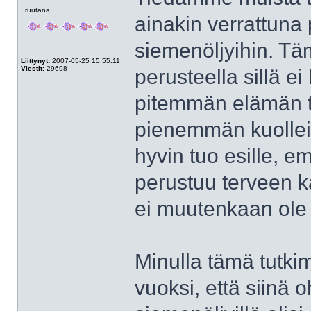
Poissa
ruutana
ainakin verrattuna
siemenöljyihin. Tä
Liittynyt:
2007-05-25 15:55:11
Viestit:
29698
perusteella sillä 
pitemmän elämän toi
pienemmän kuollei
hyvin tuo esille, e
perustuu terveen k
ei muutenkaan ole 
Minulla tämä tutkimu
vuoksi, että siinä