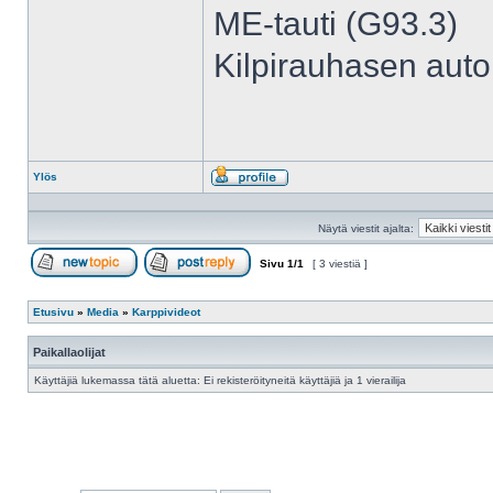
ME-tauti (G93.3)
Kilpirauhasen aut
Ylös
Profiili
Näytä viestit ajalta:
Sivu
1
/
1
[ 3 viestiä ]
Aloita uusi ketju
Vastaa viestiin
Etusivu
»
Media
»
Karppivideot
Paikallaolijat
Käyttäjiä lukemassa tätä aluetta: Ei rekisteröityneitä käyttäjiä ja 1 vierailija