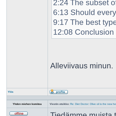
2:24 The subset of
6:13 Should every
9:17 The best type 
12:08 Conclusion
Alleviivaus minun.
Ylös
Profiili
Yhden miehen komitea
Viestin otsikko:
Re: Diet Doctor: Olive oil is the new h
Tiedämme muista tut