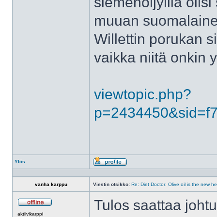
siemenöljyillä olisi
muuan suomalainen ”
Willettin porukan 
vaikka niitä onkin yr
viewtopic.php?
p=2434450&sid=f
Ylös
Profiili
vanha karppu
Viestin otsikko:
Re: Diet Doctor: Olive oil is the new h
Tulos saattaa johtua
Poissa
aktiivikarppi