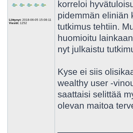
korreloi hyvätulois
pidemmän eliniän k
Liittynyt:
2018-06-05 15:08:11
Viestit:
1252
tutkimus tehtiin. Mu
huomioitu lainkaan
nyt julkaistu tutki
Kyse ei siis olisi
wealthy user -vin
saattaisi selittää m
olevan maitoa terv
______________