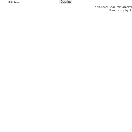
Etsi tätä:
Keskustelufoorumin ohjelm
Käännös: phpBB S