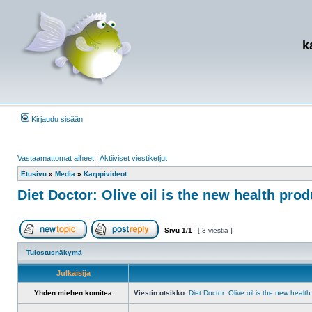
k
Kirjaudu sisään
Vastaamattomat aiheet
|
Aktiiviset viestiketjut
Etusivu
»
Media
»
Karppivideot
Diet Doctor: Olive oil is the new health prod
Sivu
1
/
1
[ 3 viestiä ]
Aloita uusi ketju
Vastaa viestiin
Tulostusnäkymä
Julkaisija
Yhden miehen komitea
Viestin otsikko:
Diet Doctor: Olive oil is the new healt