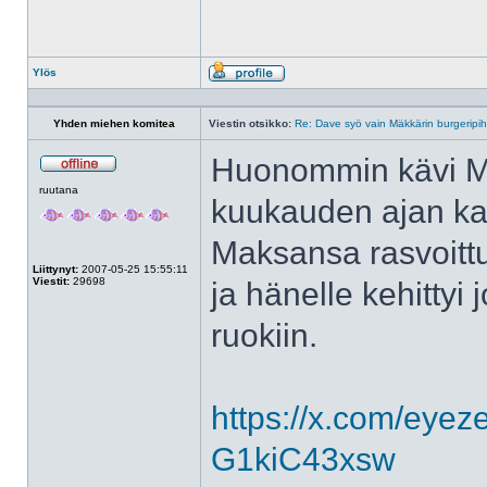
Ylös
Profiili
Yhden miehen komitea
Viestin otsikko:
Re: Dave syö vain Mäkkärin burgeripih
Huonommin kävi Mo
Poissa
ruutana
kuukauden ajan kaik
Maksansa rasvoittu
Liittynyt:
2007-05-25 15:55:11
Viestit:
29698
ja hänelle kehittyi
ruokiin.
https://x.com/eyez
G1kiC43xsw