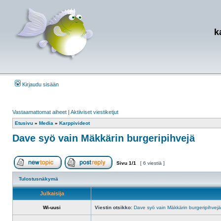
k
Kirjaudu sisään
Vastaamattomat aiheet
|
Aktiiviset viestiketjut
Etusivu
»
Media
»
Karppivideot
Dave syö vain Mäkkärin burgeripihvejä
Sivu
1
/
1
[ 6 viestiä ]
Aloita uusi ketju
Vastaa viestiin
Tulostusnäkymä
Julkaisija
Wi-uusi
Viestin otsikko:
Dave syö vain Mäkkärin burgeripihvejä