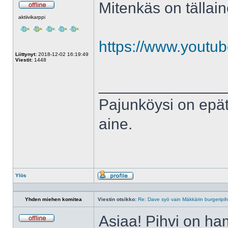
Mitenkäs on tällain
Poissa
aktiivikarppi
https://www.yout
Liittynyt:
2018-12-02 16:19:49
Viestit:
1448
______________
Pajunköysi on epät
aine.
Ylös
Profiili
Yhden miehen komitea
Viestin otsikko:
Re: Dave syö vain Mäkkärin burgeripih
Asiaa! Pihvi on ham
Poissa