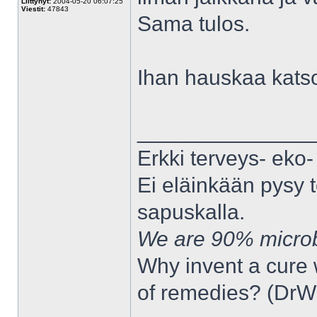
Liittynyt:
2004-05-20 06:07:25
Viestit:
47843
Sama tulos.
Ihan hauskaa katso
______________
Erkki terveys- eko- 
Ei eläinkään pysy t
sapuskalla.
We are 90% micro
Why invent a cure 
of remedies? (DrW