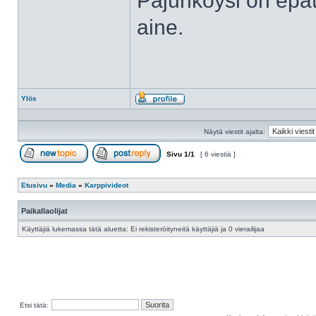
Pajunköysi on epät
aine.
Ylös
Profiili
Näytä viestit ajalta:
Sivu
1
/
1
[ 6 viestiä ]
Aloita uusi ketju
Vastaa viestiin
Etusivu
»
Media
»
Karppivideot
Paikallaolijat
Käyttäjiä lukemassa tätä aluetta: Ei rekisteröityneitä käyttäjiä ja 0 vierailijaa
Etsi tätä: