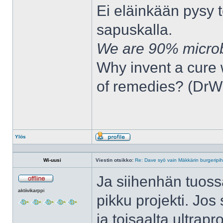
Ei eläinkään pysy t
sapuskalla.
We are 90% micro
Why invent a cure 
of remedies? (DrW
Ylös
Profiili
Wi-uusi
Viestin otsikko:
Re: Dave syö vain Mäkkärin burgeripih
Ja siihenhän tuoss
Poissa
aktiivikarppi
pikku projekti. Jos 
ja toisaalta ultrap