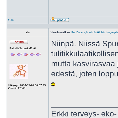
Ylös
Profiili
els
Viestin otsikko:
Re: Dave syö vain Mäkkärin burgeripih
Niinpä. Niissä Spur
Poissa
PaikallisSapuskaErkki
tulitikkulaatikollise
mutta kasvirasvaa j
edestä, joten lopp
Liittynyt:
2004-05-20 06:07:25
Viestit:
47843
______________
Erkki terveys- eko- 