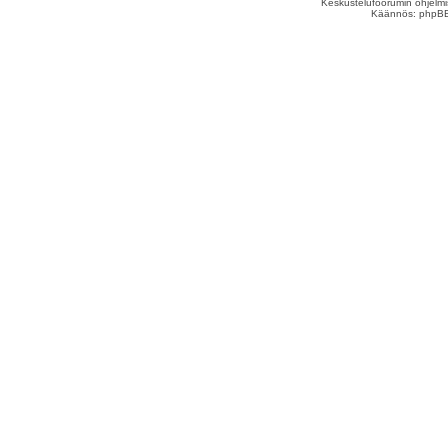
Keskustelufoorumin ohjelm
Käännös: phpBB S