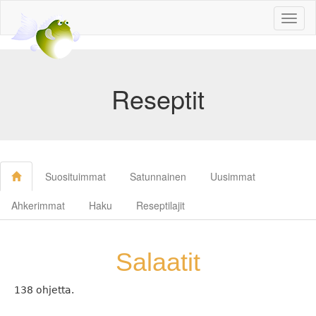
Toggl
naviga
Reseptit
Suosituimmat
Satunnainen
Uusimmat
Ahkerimmat
Haku
Reseptilajit
Salaatit
138 ohjetta.