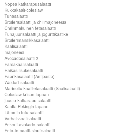
Nopea katkarapusalaatti
Kukkakaali-coleslaw
Tunasalaatti
Broilerisalaatti ja chilimajoneesia
Chilinmakuinen fetasalaatti
Punajuurisalaatti ja jogurttikastike
Broilerimansikkasalaatti
Kaalisalaatti
majoneesi
Avocadosalaatti 2
Parsakaalisalaatti
Raikas lisukesalaatti
Paprikasalaatti (Antipasto)
Waldorf-salaatti
Marinoitu kaalifetasalaatti (Saalisalaatti)
Coleslaw krisun tapaan
juusto-katkarapu salaatti
Kaalta Pekingin tapaan
Lämmin tofu-salaatti
Varhaiskaalisalaatti
Pekoni-avokado-salaatti
Feta-tomaatti-sipulisalaatti