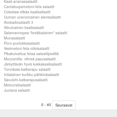
Kaali-ananassalaatti
Cantaloupemeloni-feta salaatti
Coleslaw elikäs kaalisallaatti
Uuman unenomainen sienisallaatti
Avokadosalaatti 3
Sitruinainen kaalisalaatti
Salamannopea "kreikkalainen" salaatti
Munasalaatti
Poro-puolukkasalaatti
Vesimeloni-feta-oliivisalaatti
Pikakuivattua fetaa salaattipedillä
Mozzarella- vihreä papusalaatti
Järkyttävän hyvä kukkakaalisalaatti
Tonnikala-katkarapu salaatti
Intialainen kurkku-pähkinäsalaatti
Savulohi-katkarapusalaatti
Metvurstisalaatti
Juotava salaatti
0 - 40