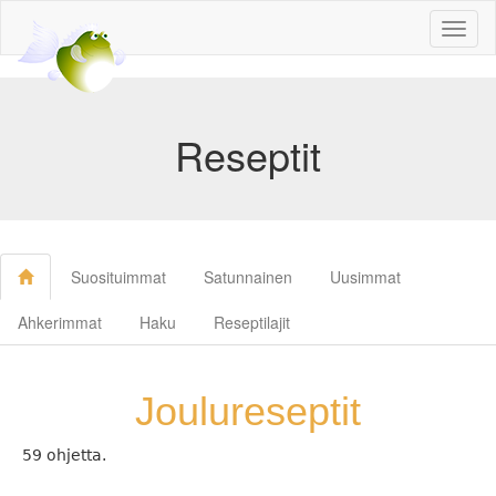
Toggl
naviga
Reseptit
Suosituimmat
Satunnainen
Uusimmat
Ahkerimmat
Haku
Reseptilajit
Joulureseptit
59 ohjetta.