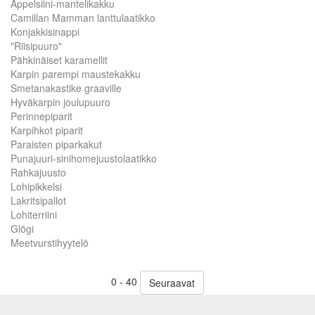
Appelsiini-mantelikakku
Camillan Mamman lanttulaatikko
Konjakkisinappi
"Riisipuuro"
Pähkinäiset karamellit
Karpin parempi maustekakku
Smetanakastike graaville
Hyväkarpin joulupuuro
Perinnepiparit
Karpihkot piparit
Paraisten piparkakut
Punajuuri-sinihomejuustolaatikko
Rahkajuusto
Lohipikkelsi
Lakritsipallot
Lohiterriini
Glögi
Meetvurstihyytelö
0 - 40