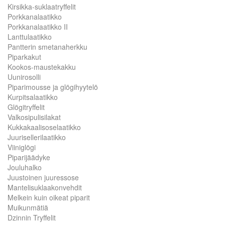
Kirsikka-suklaatryffelit
Porkkanalaatikko
Porkkanalaatikko II
Lanttulaatikko
Pantterin smetanaherkku
Piparkakut
Kookos-maustekakku
Uunirosolli
Piparimousse ja glögihyytelö
Kurpitsalaatikko
Glögitryffelit
Valkosipulisilakat
Kukkakaalisoselaatikko
Juurisellerilaatikko
Viiniglögi
Piparijäädyke
Jouluhalko
Juustoinen juuressose
Mantelisuklaakonvehdit
Melkein kuin oikeat piparit
Muikunmätiä
Dzinnin Tryffelit